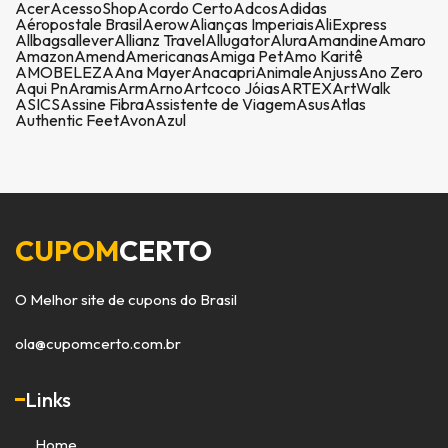
Acer
AcessoShop
Acordo Certo
Adcos
Adidas
Aéropostale Brasil
Aerow
Alianças Imperiais
AliExpress
Allbags
allever
Allianz Travel
Allugator
Alura
Amandine
Amaro
Amazon
Amend
Americanas
Amiga Pet
Amo Karitê
AMOBELEZA
Ana Mayer
Anacapri
Animale
Anjuss
Ano Zero
Aqui Pn
Aramis
Arm
Arno
Artcoco Jóias
ARTEX
ArtWalk
ASICS
Assine Fibra
Assistente de Viagem
Asus
Atlas
Authentic Feet
Avon
Azul
CUPOM
CERTO
O Melhor site de cupons do Brasil
ola@cupomcerto.com.br
Links
Home