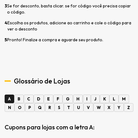
3
Se for desconto, basta clicar. se for código você precisa copiar
o código.
4
Escolha os produtos, adicione ao carrinho e cole o código para
ver o desconto
5
Pronto! Finalize a compra e aguarde seu produto.
Glossário de Lojas
A
B
C
D
E
F
G
H
I
J
K
L
M
N
O
P
Q
R
S
T
U
V
W
X
Y
Z
Cupons para lojas com a letra A: