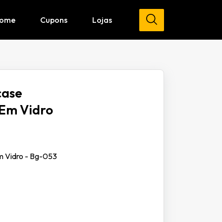
ome
Cupons
Lojas
case
 Em Vidro
m Vidro - Bg-053