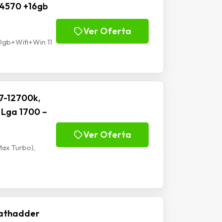
5 4570 +16gb
Ver Oferta
0gb+Wifi+Win 11
7-12700k,
 Lga 1700 –
Ver Oferta
Max Turbo),
athadder