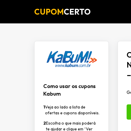
CUPOM
CERTO
O
N
–
Como usar os cupons
Ga
Kabum
1
Veja ao lado a lista de
ofertas e cupons disponíveis.
2
Escolha o que mais poderá
te ajudar e clique em “Ver