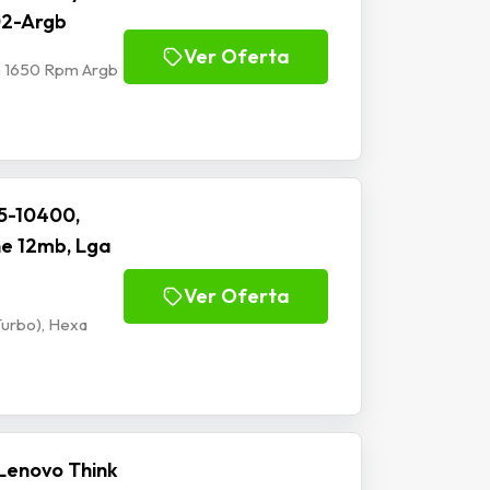
02-Argb
Ver Oferta
m 1650 Rpm Argb
I5-10400,
he 12mb, Lga
Ver Oferta
Turbo), Hexa
Lenovo Think