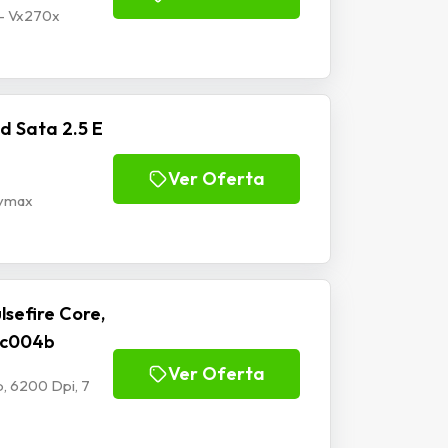
 - Vx270x
d Sata 2.5 E
Ver Oferta
Mymax
sefire Core,
-Mc004b
Ver Oferta
, 6200 Dpi, 7