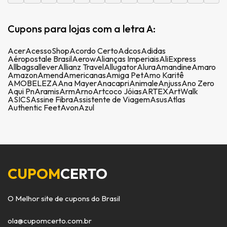
Cupons para lojas com a letra A:
Acer
AcessoShop
Acordo Certo
Adcos
Adidas
Aéropostale Brasil
Aerow
Alianças Imperiais
AliExpress
Allbags
allever
Allianz Travel
Allugator
Alura
Amandine
Amaro
Amazon
Amend
Americanas
Amiga Pet
Amo Karitê
AMOBELEZA
Ana Mayer
Anacapri
Animale
Anjuss
Ano Zero
Aqui Pn
Aramis
Arm
Arno
Artcoco Jóias
ARTEX
ArtWalk
ASICS
Assine Fibra
Assistente de Viagem
Asus
Atlas
Authentic Feet
Avon
Azul
CUPOM
CERTO
O Melhor site de cupons do Brasil
ola@cupomcerto.com.br