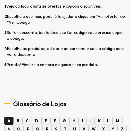
1
Veja ao lado a lista de ofertas e cupons disponíveis.
2
Escolha o que mais poderá te ajudar e clique em “Ver oferta” ou
“Ver Código”
3
Se for desconto, basta clicar. se for código você precisa copiar
o código.
4
Escolha os produtos, adicione ao carrinho e cole o código para
ver o desconto
5
Pronto! Finalize a compra e aguarde seu produto.
Glossário de Lojas
A
B
C
D
E
F
G
H
I
J
K
L
M
N
O
P
Q
R
S
T
U
V
W
X
Y
Z