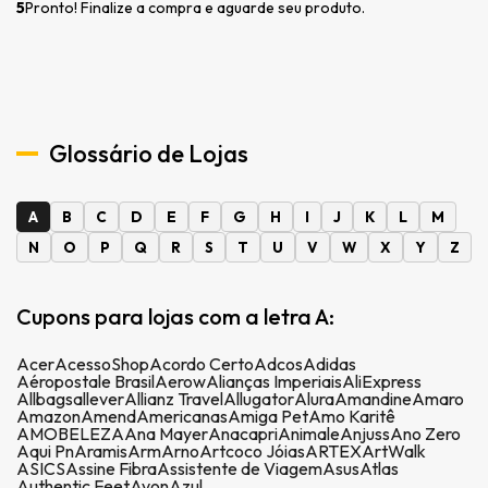
5
Pronto! Finalize a compra e aguarde seu produto.
Glossário de Lojas
A
B
C
D
E
F
G
H
I
J
K
L
M
N
O
P
Q
R
S
T
U
V
W
X
Y
Z
Cupons para lojas com a letra A:
Acer
AcessoShop
Acordo Certo
Adcos
Adidas
Aéropostale Brasil
Aerow
Alianças Imperiais
AliExpress
Allbags
allever
Allianz Travel
Allugator
Alura
Amandine
Amaro
Amazon
Amend
Americanas
Amiga Pet
Amo Karitê
AMOBELEZA
Ana Mayer
Anacapri
Animale
Anjuss
Ano Zero
Aqui Pn
Aramis
Arm
Arno
Artcoco Jóias
ARTEX
ArtWalk
ASICS
Assine Fibra
Assistente de Viagem
Asus
Atlas
Authentic Feet
Avon
Azul