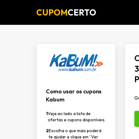
CUPOM
CERTO
O
3
P
Como usar os cupons
G
Kabum
1
Veja ao lado a lista de
ofertas e cupons disponíveis.
2
Escolha o que mais poderá
te ajudar e clique em “Ver