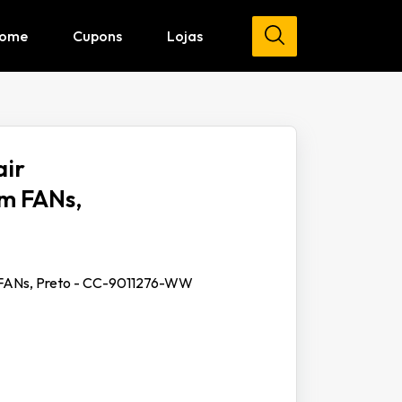
ome
Cupons
Lojas
air
m FANs,
 FANs, Preto - CC-9011276-WW