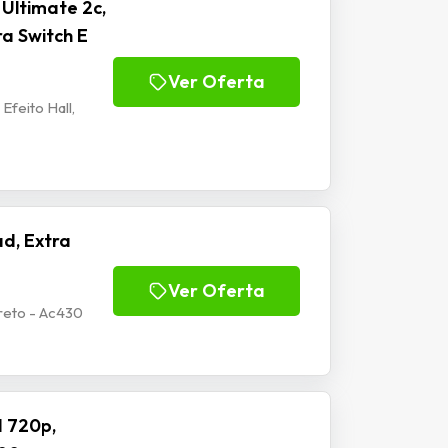
Ultimate 2c,
ra Switch E
Ver Oferta
Efeito Hall,
d, Extra
Ver Oferta
reto - Ac430
 720p,