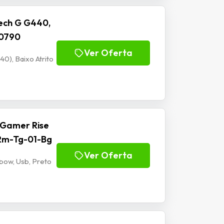
ech G G440,
00790
Ver Oferta
), Baixo Atrito
 Gamer Rise
 Rm-Tg-01-Bg
Ver Oferta
bow, Usb, Preto