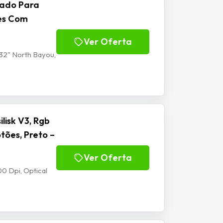
lado Para
tes Com
Ver Oferta
32" North Bayou,
isk V3, Rgb
tões, Preto –
Ver Oferta
0 Dpi, Optical