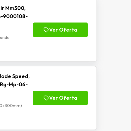
ir Mm300,
h-9000108-
Ver Oferta
rande
Mode Speed,
 Rg-Mp-06-
Ver Oferta
900x300mm)