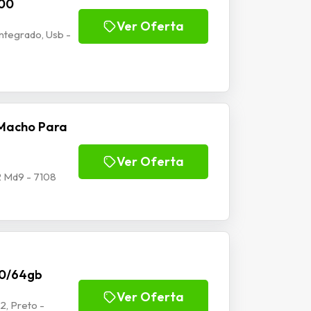
100
Ver Oferta
tegrado, Usb -
Macho Para
Ver Oferta
 Md9 - 7108
70/64gb
Ver Oferta
2, Preto -