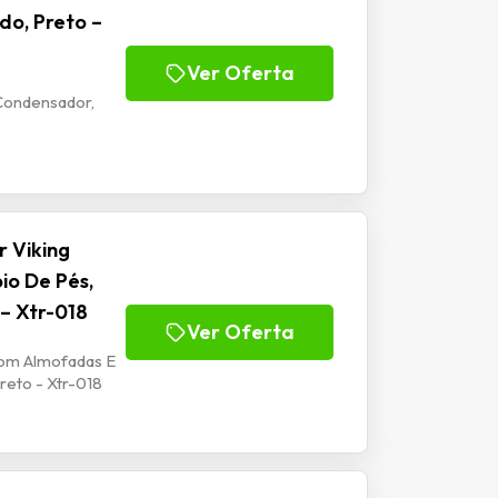
do, Preto –
Ver Oferta
Condensador,
 Viking
io De Pés,
 – Xtr-018
Ver Oferta
Com Almofadas E
reto - Xtr-018