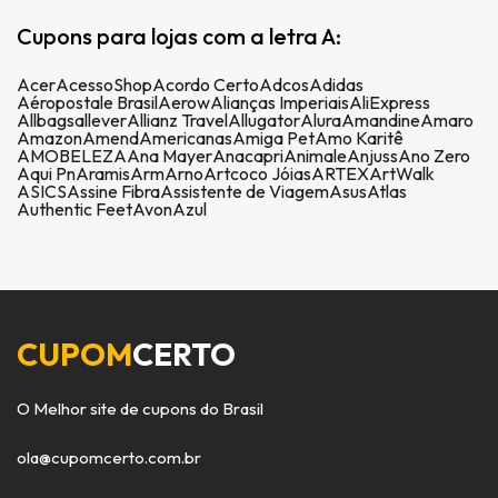
Cupons para lojas com a letra A:
Acer
AcessoShop
Acordo Certo
Adcos
Adidas
Aéropostale Brasil
Aerow
Alianças Imperiais
AliExpress
Allbags
allever
Allianz Travel
Allugator
Alura
Amandine
Amaro
Amazon
Amend
Americanas
Amiga Pet
Amo Karitê
AMOBELEZA
Ana Mayer
Anacapri
Animale
Anjuss
Ano Zero
Aqui Pn
Aramis
Arm
Arno
Artcoco Jóias
ARTEX
ArtWalk
ASICS
Assine Fibra
Assistente de Viagem
Asus
Atlas
Authentic Feet
Avon
Azul
CUPOM
CERTO
O Melhor site de cupons do Brasil
ola@cupomcerto.com.br