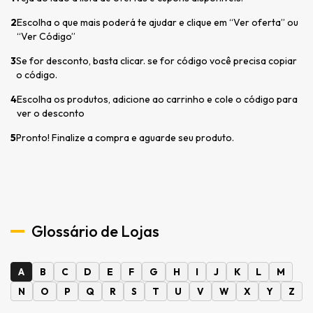
2
Escolha o que mais poderá te ajudar e clique em “Ver oferta” ou
“Ver Código”
3
Se for desconto, basta clicar. se for código você precisa copiar
o código.
4
Escolha os produtos, adicione ao carrinho e cole o código para
ver o desconto
5
Pronto! Finalize a compra e aguarde seu produto.
Glossário de Lojas
A
B
C
D
E
F
G
H
I
J
K
L
M
N
O
P
Q
R
S
T
U
V
W
X
Y
Z