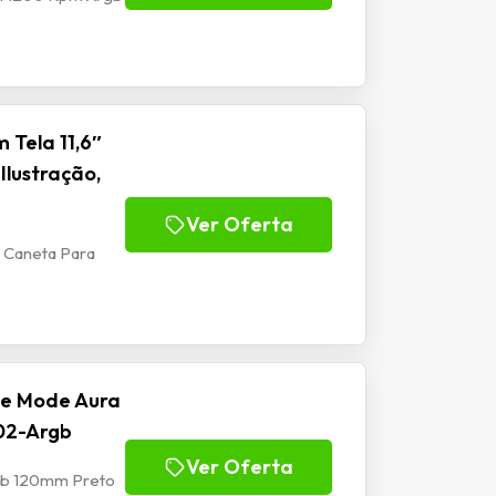
 Tela 11,6″
Ilustração,
Ver Oferta
m Caneta Para
se Mode Aura
02-Argb
Ver Oferta
rgb 120mm Preto