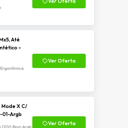
Ver Oferta
b
Mx5, Até
ntético –
Ver Oferta
 Ergonômica,
e Mode X C/
-01-Argb
Ver Oferta
mm 1200 Rpm Argb