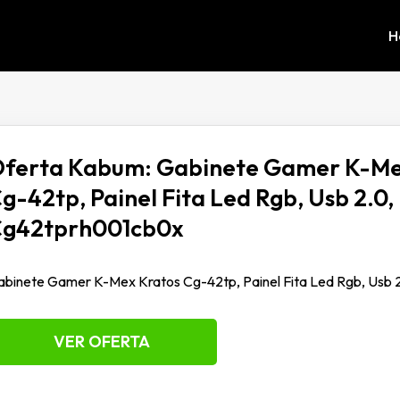
H
ferta Kabum: Gabinete Gamer K-Me
g-42tp, Painel Fita Led Rgb, Usb 2.0,
g42tprh001cb0x
binete Gamer K-Mex Kratos Cg-42tp, Painel Fita Led Rgb, Usb 
VER OFERTA