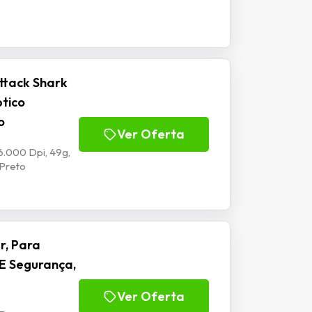
ttack Shark
ptico
o
Ver Oferta
6.000 Dpi, 49g,
 Preto
r, Para
E Segurança,
Ver Oferta