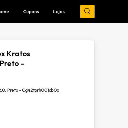
ome
Cupons
Lojas
x Kratos
 Preto –
2.0, Preto - Cg42tprh001cb0x