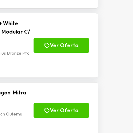
+ White
l Modular C/
Ver Oferta
lus Bronze Pfc
gon, Mitra,
Ver Oferta
itch Outemu