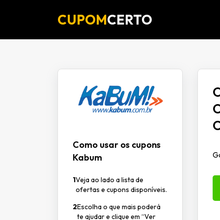
CUPOM
CERTO
O
C
C
Como usar os cupons
Ga
Kabum
1
Veja ao lado a lista de
ofertas e cupons disponíveis.
2
Escolha o que mais poderá
te ajudar e clique em “Ver