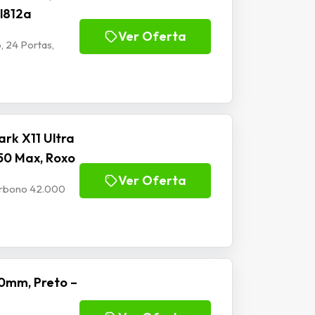
Jl812a
Ver Oferta
, 24 Portas,
rk X11 Ultra
50 Max, Roxo
Ver Oferta
Carbono 42.000
0mm, Preto –