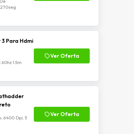
 De
p1270seg
 3 Para Hdmi
Ver Oferta
k 60hz 1.5m
athadder
Preto
Ver Oferta
, 6400 Dpi, 5