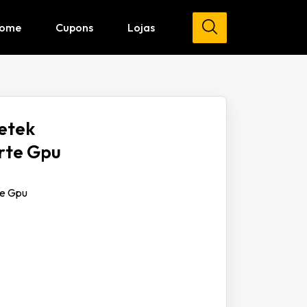
ome
Cupons
Lojas
etek
orte Gpu
te Gpu