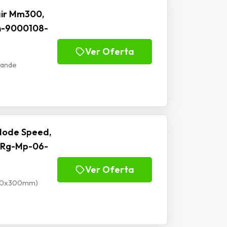
ir Mm300,
h-9000108-
Ver Oferta
rande
Mode Speed,
 Rg-Mp-06-
Ver Oferta
900x300mm)