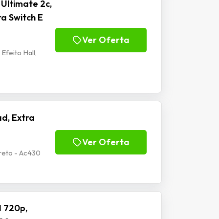
Ultimate 2c,
ra Switch E
Ver Oferta
Efeito Hall,
d, Extra
Ver Oferta
reto - Ac430
 720p,