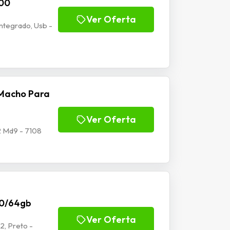
100
Ver Oferta
tegrado, Usb -
Macho Para
Ver Oferta
 Md9 - 7108
70/64gb
Ver Oferta
2, Preto -