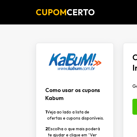
CUPOM
CERTO
O
I
Ga
Como usar os cupons
Kabum
1
Veja ao lado a lista de
ofertas e cupons disponíveis.
2
Escolha o que mais poderá
te ajudar e clique em “Ver