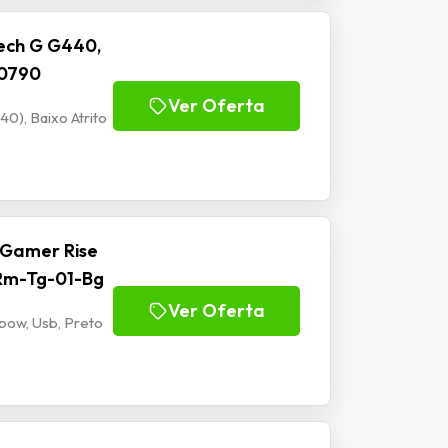
ech G G440,
00790
Ver Oferta
), Baixo Atrito
 Gamer Rise
 Rm-Tg-01-Bg
Ver Oferta
bow, Usb, Preto