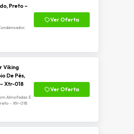
do, Preto –
Ver Oferta
Condensador,
 Viking
io De Pés,
 – Xtr-018
Ver Oferta
Com Almofadas E
reto - Xtr-018