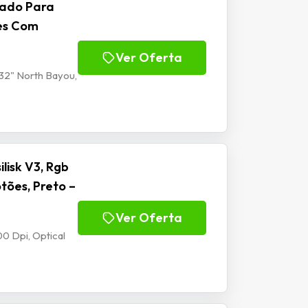
lado Para
tes Com
Ver Oferta
32" North Bayou,
isk V3, Rgb
tões, Preto –
Ver Oferta
0 Dpi, Optical