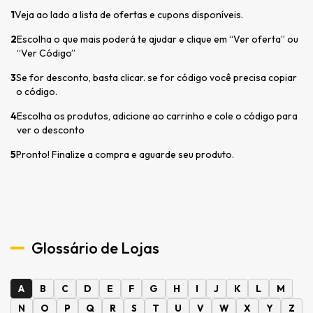
1
Veja ao lado a lista de ofertas e cupons disponíveis.
2
Escolha o que mais poderá te ajudar e clique em “Ver oferta” ou
“Ver Código”
3
Se for desconto, basta clicar. se for código você precisa copiar
o código.
4
Escolha os produtos, adicione ao carrinho e cole o código para
ver o desconto
5
Pronto! Finalize a compra e aguarde seu produto.
Glossário de Lojas
A
B
C
D
E
F
G
H
I
J
K
L
M
N
O
P
Q
R
S
T
U
V
W
X
Y
Z