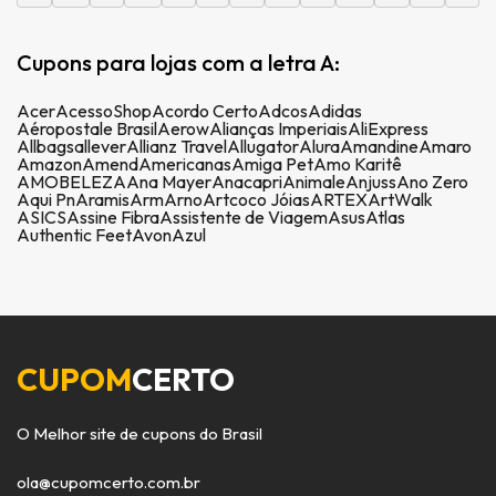
Cupons para lojas com a letra A:
Acer
AcessoShop
Acordo Certo
Adcos
Adidas
Aéropostale Brasil
Aerow
Alianças Imperiais
AliExpress
Allbags
allever
Allianz Travel
Allugator
Alura
Amandine
Amaro
Amazon
Amend
Americanas
Amiga Pet
Amo Karitê
AMOBELEZA
Ana Mayer
Anacapri
Animale
Anjuss
Ano Zero
Aqui Pn
Aramis
Arm
Arno
Artcoco Jóias
ARTEX
ArtWalk
ASICS
Assine Fibra
Assistente de Viagem
Asus
Atlas
Authentic Feet
Avon
Azul
CUPOM
CERTO
O Melhor site de cupons do Brasil
ola@cupomcerto.com.br