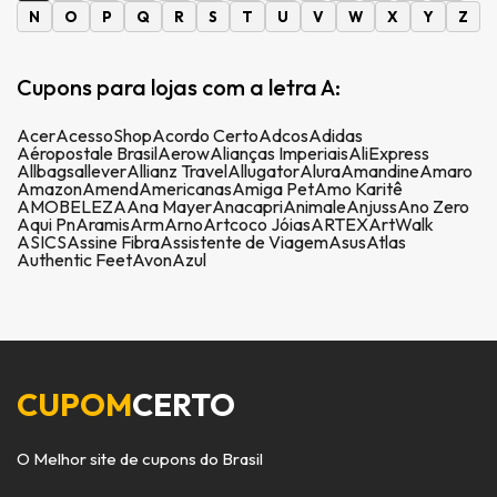
N
O
P
Q
R
S
T
U
V
W
X
Y
Z
Cupons para lojas com a letra A:
Acer
AcessoShop
Acordo Certo
Adcos
Adidas
Aéropostale Brasil
Aerow
Alianças Imperiais
AliExpress
Allbags
allever
Allianz Travel
Allugator
Alura
Amandine
Amaro
Amazon
Amend
Americanas
Amiga Pet
Amo Karitê
AMOBELEZA
Ana Mayer
Anacapri
Animale
Anjuss
Ano Zero
Aqui Pn
Aramis
Arm
Arno
Artcoco Jóias
ARTEX
ArtWalk
ASICS
Assine Fibra
Assistente de Viagem
Asus
Atlas
Authentic Feet
Avon
Azul
CUPOM
CERTO
O Melhor site de cupons do Brasil