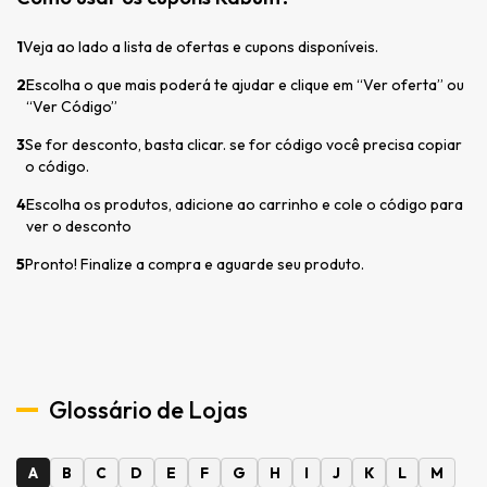
1
Veja ao lado a lista de ofertas e cupons disponíveis.
2
Escolha o que mais poderá te ajudar e clique em “Ver oferta” ou
“Ver Código”
3
Se for desconto, basta clicar. se for código você precisa copiar
o código.
4
Escolha os produtos, adicione ao carrinho e cole o código para
ver o desconto
5
Pronto! Finalize a compra e aguarde seu produto.
Glossário de Lojas
A
B
C
D
E
F
G
H
I
J
K
L
M