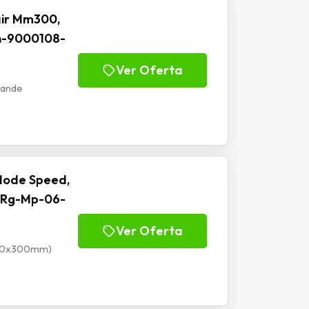
ir Mm300,
h-9000108-
Ver Oferta
rande
Mode Speed,
 Rg-Mp-06-
Ver Oferta
900x300mm)