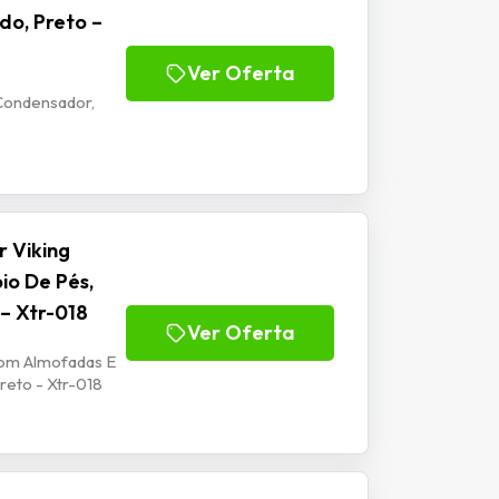
do, Preto –
Ver Oferta
Condensador,
 Viking
io De Pés,
 – Xtr-018
Ver Oferta
Com Almofadas E
reto - Xtr-018