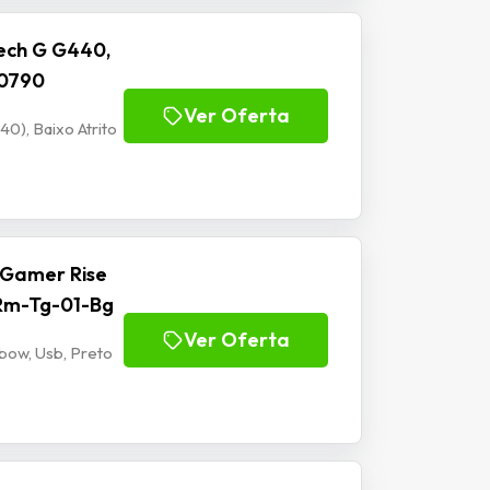
ech G G440,
00790
Ver Oferta
), Baixo Atrito
 Gamer Rise
 Rm-Tg-01-Bg
Ver Oferta
bow, Usb, Preto