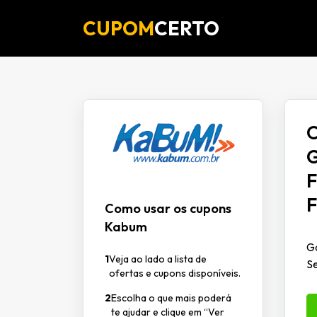
CUPOM
CERTO
O
G
F
F
Como usar os cupons
Kabum
Ga
1
Veja ao lado a lista de
S
ofertas e cupons disponíveis.
2
Escolha o que mais poderá
te ajudar e clique em “Ver