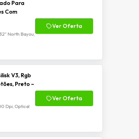
lado Para
tes Com
Ver Oferta
32" North Bayou,
isk V3, Rgb
tões, Preto –
Ver Oferta
0 Dpi, Optical