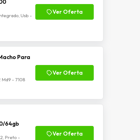
100
Ver Oferta
tegrado, Usb -
Macho Para
Ver Oferta
 Md9 - 7108
70/64gb
Ver Oferta
2, Preto -