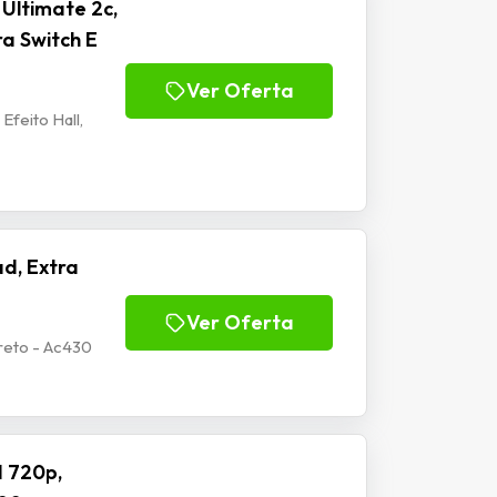
Ultimate 2c,
ra Switch E
Ver Oferta
Efeito Hall,
d, Extra
Ver Oferta
reto - Ac430
 720p,