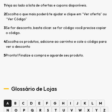
1
Veja ao lado a lista de ofertas e cupons disponíveis.
2
Escolha o que mais poderá te ajudar e clique em “Ver oferta” ou
“Ver Código”
3
Se for desconto, basta clicar. se for código você precisa copiar
o código.
4
Escolha os produtos, adicione ao carrinho e cole o código para
ver o desconto
5
Pronto! Finalize a compra e aguarde seu produto.
Glossário de Lojas
A
B
C
D
E
F
G
H
I
J
K
L
M
N
O
P
Q
R
S
T
U
V
W
X
Y
Z