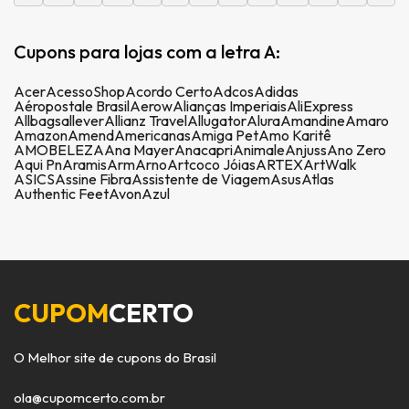
Cupons para lojas com a letra A:
Acer
AcessoShop
Acordo Certo
Adcos
Adidas
Aéropostale Brasil
Aerow
Alianças Imperiais
AliExpress
Allbags
allever
Allianz Travel
Allugator
Alura
Amandine
Amaro
Amazon
Amend
Americanas
Amiga Pet
Amo Karitê
AMOBELEZA
Ana Mayer
Anacapri
Animale
Anjuss
Ano Zero
Aqui Pn
Aramis
Arm
Arno
Artcoco Jóias
ARTEX
ArtWalk
ASICS
Assine Fibra
Assistente de Viagem
Asus
Atlas
Authentic Feet
Avon
Azul
CUPOM
CERTO
O Melhor site de cupons do Brasil
ola@cupomcerto.com.br