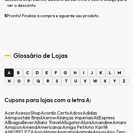
ver o desconto
5
Pronto! Finalize a compra e aguarde seu produto.
Glossário de Lojas
A
B
C
D
E
F
G
H
I
J
K
L
M
N
O
P
Q
R
S
T
U
V
W
X
Y
Z
Cupons para lojas com a letra A:
Acer
AcessoShop
Acordo Certo
Adcos
Adidas
Aéropostale Brasil
Aerow
Alianças Imperiais
AliExpress
Allbags
allever
Allianz Travel
Allugator
Alura
Amandine
Amaro
Amazon
Amend
Americanas
Amiga Pet
Amo Karitê
AMOBELEZA
Ana Mayer
Anacapri
Animale
Anjuss
Ano Zero