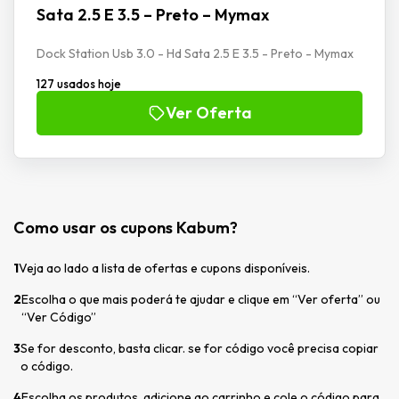
Sata 2.5 E 3.5 – Preto – Mymax
Dock Station Usb 3.0 - Hd Sata 2.5 E 3.5 - Preto - Mymax
127 usados hoje
Ver Oferta
Como usar os cupons Kabum?
1
Veja ao lado a lista de ofertas e cupons disponíveis.
2
Escolha o que mais poderá te ajudar e clique em “Ver oferta” ou
“Ver Código”
3
Se for desconto, basta clicar. se for código você precisa copiar
o código.
4
Escolha os produtos, adicione ao carrinho e cole o código para