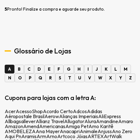
5
Pronto! Finalize a compra e aguarde seu produto.
Glossário de Lojas
A
B
C
D
E
F
G
H
I
J
K
L
M
N
O
P
Q
R
S
T
U
V
W
X
Y
Z
Cupons para lojas com a letra A:
Acer
AcessoShop
Acordo Certo
Adcos
Adidas
Aéropostale Brasil
Aerow
Alianças Imperiais
AliExpress
Allbags
allever
Allianz Travel
Allugator
Alura
Amandine
Amaro
Amazon
Amend
Americanas
Amiga Pet
Amo Karitê
AMOBELEZA
Ana Mayer
Anacapri
Animale
Anjuss
Ano Zero
Aqui Pn
Aramis
Arm
Arno
Artcoco Jóias
ARTEX
ArtWalk