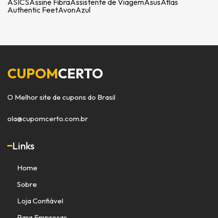
ASICS
Assine Fibra
Assistente de Viagem
Asus
Atlas
Authentic Feet
Avon
Azul
CUPOM
CERTO
O Melhor site de cupons do Brasil
ola@cupomcerto.com.br
Links
Home
Sobre
Loja Confiável
Para Empresas