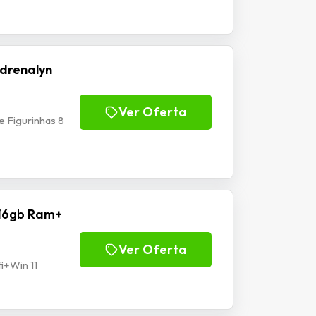
drenalyn
Ver Oferta
 Figurinhas 8
 16gb Ram+
Ver Oferta
i+Win 11