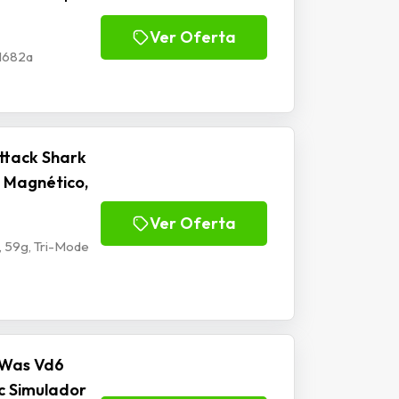
Ver Oferta
Jl682a
ttack Shark
 Magnético,
Ver Oferta
 59g, Tri-Mode
 Was Vd6
c Simulador