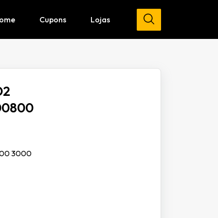
ome
Cupons
Lojas
D2
000800
0800 3000