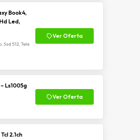
xy Book4,
l Hd Led,
Ver Oferta
 Ssd 512, Tela
 – Ls1005g
Ver Oferta
cl 2.1ch