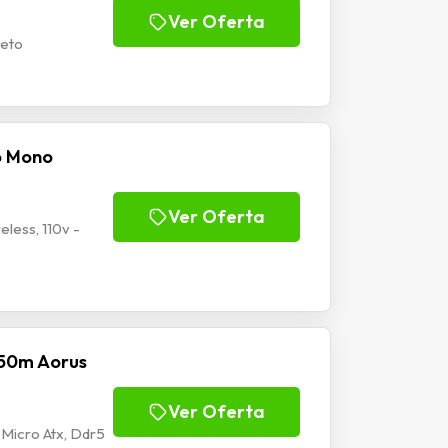
Ver Oferta
eto
o Mono
Ver Oferta
less, 110v -
50m Aorus
Ver Oferta
Micro Atx, Ddr5