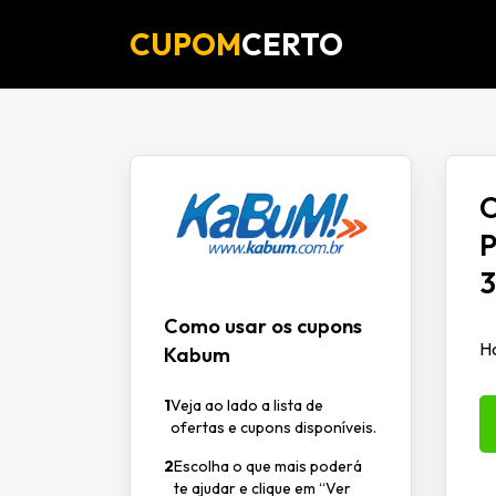
CUPOM
CERTO
O
P
Como usar os cupons
Hd
Kabum
1
Veja ao lado a lista de
ofertas e cupons disponíveis.
2
Escolha o que mais poderá
te ajudar e clique em “Ver