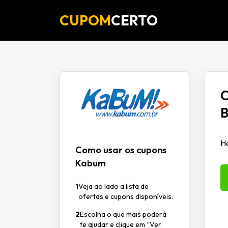
CUPOM
CERTO
O
B
Hd
Como usar os cupons
Kabum
1
Veja ao lado a lista de
ofertas e cupons disponíveis.
2
Escolha o que mais poderá
te ajudar e clique em “Ver