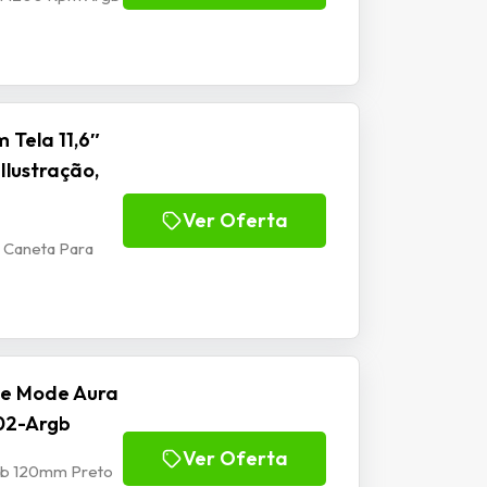
 Tela 11,6″
Ilustração,
Ver Oferta
m Caneta Para
se Mode Aura
02-Argb
Ver Oferta
rgb 120mm Preto