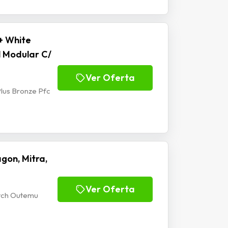
+ White
l Modular C/
Ver Oferta
lus Bronze Pfc
gon, Mitra,
Ver Oferta
itch Outemu