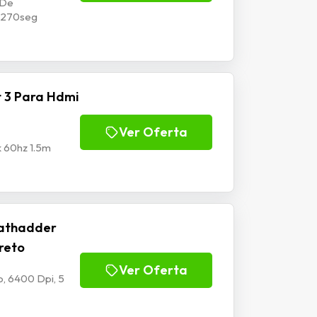
 De
p1270seg
 3 Para Hdmi
Ver Oferta
k 60hz 1.5m
athadder
Preto
Ver Oferta
, 6400 Dpi, 5