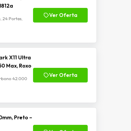
Jl812a
Ver Oferta
, 24 Portas,
rk X11 Ultra
50 Max, Roxo
Ver Oferta
Carbono 42.000
0mm, Preto –