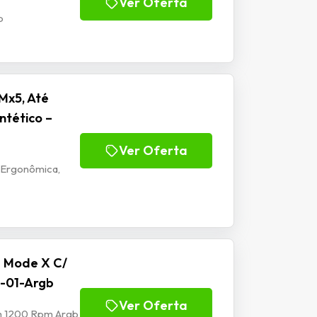
Ver Oferta
b
Mx5, Até
ntético –
Ver Oferta
 Ergonômica,
e Mode X C/
-01-Argb
Ver Oferta
mm 1200 Rpm Argb