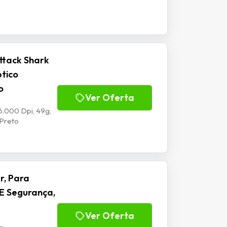
ttack Shark
ptico
o
Ver Oferta
6.000 Dpi, 49g,
 Preto
r, Para
E Segurança,
Ver Oferta