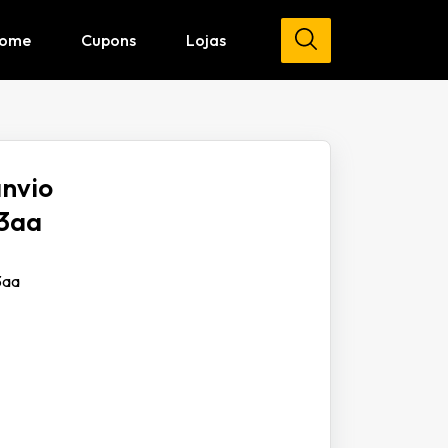
ome
Cupons
Lojas
anvio
k3aa
3aa