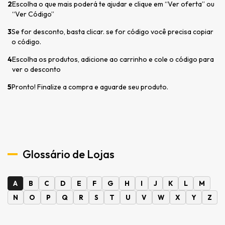
2
Escolha o que mais poderá te ajudar e clique em “Ver oferta” ou
“Ver Código”
3
Se for desconto, basta clicar. se for código você precisa copiar
o código.
4
Escolha os produtos, adicione ao carrinho e cole o código para
ver o desconto
5
Pronto! Finalize a compra e aguarde seu produto.
Glossário de Lojas
A
B
C
D
E
F
G
H
I
J
K
L
M
N
O
P
Q
R
S
T
U
V
W
X
Y
Z