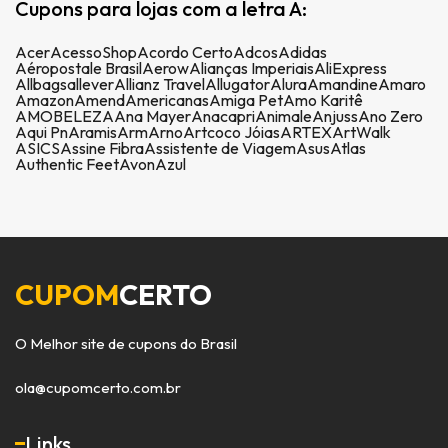
Cupons para lojas com a letra A:
Acer
AcessoShop
Acordo Certo
Adcos
Adidas
Aéropostale Brasil
Aerow
Alianças Imperiais
AliExpress
Allbags
allever
Allianz Travel
Allugator
Alura
Amandine
Amaro
Amazon
Amend
Americanas
Amiga Pet
Amo Karitê
AMOBELEZA
Ana Mayer
Anacapri
Animale
Anjuss
Ano Zero
Aqui Pn
Aramis
Arm
Arno
Artcoco Jóias
ARTEX
ArtWalk
ASICS
Assine Fibra
Assistente de Viagem
Asus
Atlas
Authentic Feet
Avon
Azul
CUPOM
CERTO
O Melhor site de cupons do Brasil
ola@cupomcerto.com.br
Links