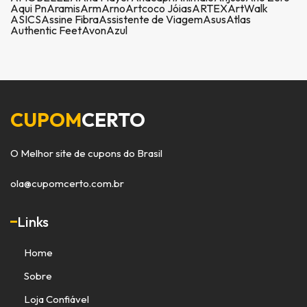
Aqui Pn
Aramis
Arm
Arno
Artcoco Jóias
ARTEX
ArtWalk
ASICS
Assine Fibra
Assistente de Viagem
Asus
Atlas
Authentic Feet
Avon
Azul
CUPOM
CERTO
O Melhor site de cupons do Brasil
ola@cupomcerto.com.br
Links
Home
Sobre
Loja Confiável