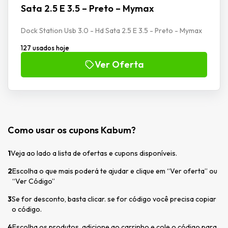
Sata 2.5 E 3.5 – Preto – Mymax
Dock Station Usb 3.0 - Hd Sata 2.5 E 3.5 - Preto - Mymax
127 usados hoje
Ver Oferta
Como usar os cupons Kabum?
1
Veja ao lado a lista de ofertas e cupons disponíveis.
2
Escolha o que mais poderá te ajudar e clique em “Ver oferta” ou
“Ver Código”
3
Se for desconto, basta clicar. se for código você precisa copiar
o código.
4
Escolha os produtos, adicione ao carrinho e cole o código para