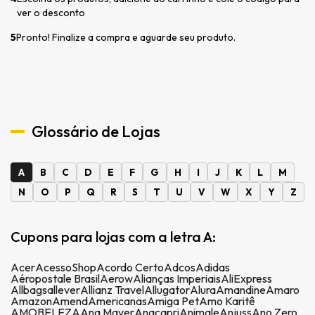
ver o desconto
5
Pronto! Finalize a compra e aguarde seu produto.
Glossário de Lojas
A
B
C
D
E
F
G
H
I
J
K
L
M
N
O
P
Q
R
S
T
U
V
W
X
Y
Z
Cupons para lojas com a letra A:
Acer
AcessoShop
Acordo Certo
Adcos
Adidas
Aéropostale Brasil
Aerow
Alianças Imperiais
AliExpress
Allbags
allever
Allianz Travel
Allugator
Alura
Amandine
Amaro
Amazon
Amend
Americanas
Amiga Pet
Amo Karitê
AMOBELEZA
Ana Mayer
Anacapri
Animale
Anjuss
Ano Zero