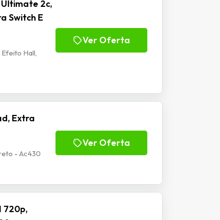
Ultimate 2c,
ra Switch E
Ver Oferta
Efeito Hall,
d, Extra
Ver Oferta
reto - Ac430
 720p,