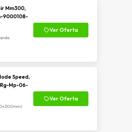
ir Mm300,
h-9000108-
Ver Oferta
rande
Mode Speed,
 Rg-Mp-06-
Ver Oferta
900x300mm)