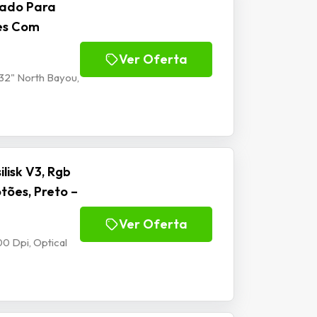
lado Para
tes Com
Ver Oferta
32" North Bayou,
isk V3, Rgb
tões, Preto –
Ver Oferta
0 Dpi, Optical