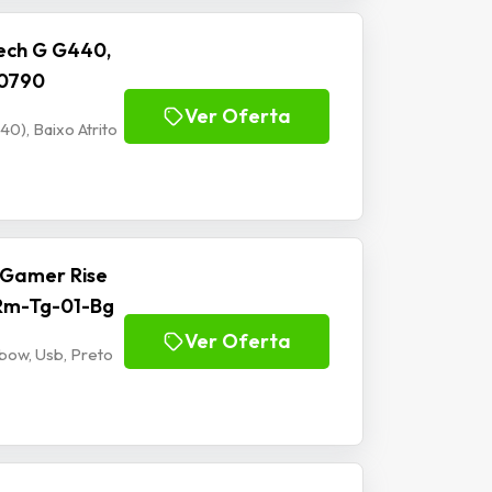
ech G G440,
00790
Ver Oferta
), Baixo Atrito
 Gamer Rise
 Rm-Tg-01-Bg
Ver Oferta
bow, Usb, Preto