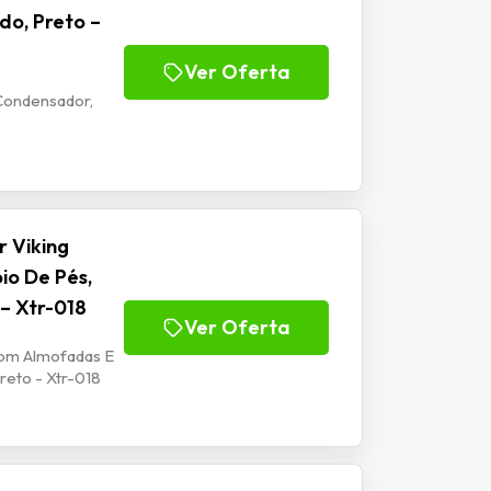
do, Preto –
Ver Oferta
Condensador,
 Viking
io De Pés,
 – Xtr-018
Ver Oferta
Com Almofadas E
reto - Xtr-018