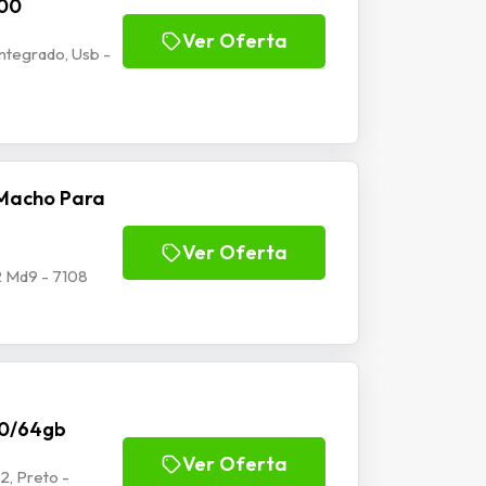
100
Ver Oferta
tegrado, Usb -
Macho Para
Ver Oferta
 Md9 - 7108
70/64gb
Ver Oferta
2, Preto -