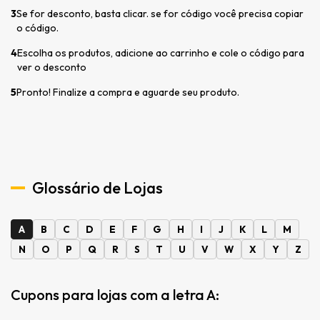
3
Se for desconto, basta clicar. se for código você precisa copiar
o código.
4
Escolha os produtos, adicione ao carrinho e cole o código para
ver o desconto
5
Pronto! Finalize a compra e aguarde seu produto.
Glossário de Lojas
A
B
C
D
E
F
G
H
I
J
K
L
M
N
O
P
Q
R
S
T
U
V
W
X
Y
Z
Cupons para lojas com a letra A: