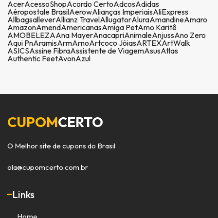
Acer
AcessoShop
Acordo Certo
Adcos
Adidas
Aéropostale Brasil
Aerow
Alianças Imperiais
AliExpress
Allbags
allever
Allianz Travel
Allugator
Alura
Amandine
Amaro
Amazon
Amend
Americanas
Amiga Pet
Amo Karitê
AMOBELEZA
Ana Mayer
Anacapri
Animale
Anjuss
Ano Zero
Aqui Pn
Aramis
Arm
Arno
Artcoco Jóias
ARTEX
ArtWalk
ASICS
Assine Fibra
Assistente de Viagem
Asus
Atlas
Authentic Feet
Avon
Azul
CUPOM
CERTO
O Melhor site de cupons do Brasil
ola@cupomcerto.com.br
Links
Home