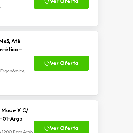
Ver Oferta
b
Mx5, Até
ntético –
Ver Oferta
 Ergonômica,
e Mode X C/
-01-Argb
Ver Oferta
mm 1200 Rpm Argb