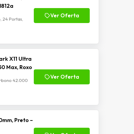
Jl812a
Ver Oferta
, 24 Portas,
rk X11 Ultra
50 Max, Roxo
Ver Oferta
Carbono 42.000
0mm, Preto –