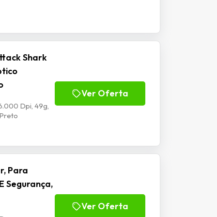
ttack Shark
ptico
o
Ver Oferta
6.000 Dpi, 49g,
 Preto
r, Para
E Segurança,
Ver Oferta