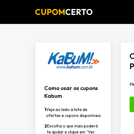
CUPOM
CERTO
O
P
H
Como usar os cupons
Kabum
1
Veja ao lado a lista de
ofertas e cupons disponíveis.
2
Escolha o que mais poderá
te ajudar e clique em “Ver