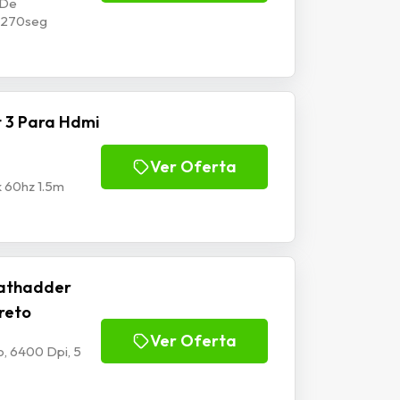
 De
p1270seg
 3 Para Hdmi
Ver Oferta
k 60hz 1.5m
athadder
Preto
Ver Oferta
, 6400 Dpi, 5