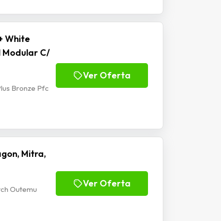
+ White
l Modular C/
Ver Oferta
lus Bronze Pfc
gon, Mitra,
Ver Oferta
itch Outemu