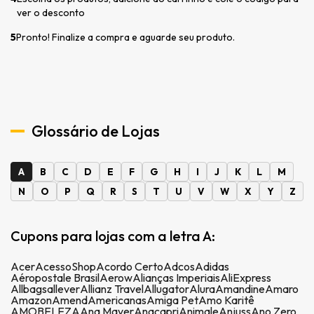
ver o desconto
5
Pronto! Finalize a compra e aguarde seu produto.
Glossário de Lojas
A
B
C
D
E
F
G
H
I
J
K
L
M
N
O
P
Q
R
S
T
U
V
W
X
Y
Z
Cupons para lojas com a letra A:
Acer
AcessoShop
Acordo Certo
Adcos
Adidas
Aéropostale Brasil
Aerow
Alianças Imperiais
AliExpress
Allbags
allever
Allianz Travel
Allugator
Alura
Amandine
Amaro
Amazon
Amend
Americanas
Amiga Pet
Amo Karitê
AMOBELEZA
Ana Mayer
Anacapri
Animale
Anjuss
Ano Zero