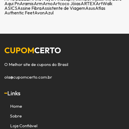
Aqui Pn
Aramis
Arm
Arno
Artcoco Jóias
ARTEX
ArtWalk
ASICS
Assine Fibra
Assistente de Viagem
Asus
Atlas
Authentic Feet
Avon
Azul
CUPOM
CERTO
O Melhor site de cupons do Brasil
ola@cupomcerto.com.br
Links
Home
Sobre
Loja Confiável