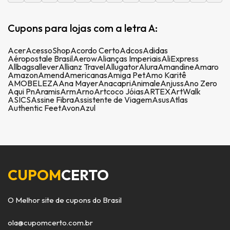
Cupons para lojas com a letra A:
Acer
AcessoShop
Acordo Certo
Adcos
Adidas
Aéropostale Brasil
Aerow
Alianças Imperiais
AliExpress
Allbags
allever
Allianz Travel
Allugator
Alura
Amandine
Amaro
Amazon
Amend
Americanas
Amiga Pet
Amo Karitê
AMOBELEZA
Ana Mayer
Anacapri
Animale
Anjuss
Ano Zero
Aqui Pn
Aramis
Arm
Arno
Artcoco Jóias
ARTEX
ArtWalk
ASICS
Assine Fibra
Assistente de Viagem
Asus
Atlas
Authentic Feet
Avon
Azul
CUPOM
CERTO
O Melhor site de cupons do Brasil
ola@cupomcerto.com.br