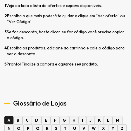
1
Veja ao lado a lista de ofertas e cupons disponíveis.
2
Escolha o que mais poderá te ajudar e clique em “Ver oferta” ou
“Ver Código”
3
Se for desconto, basta clicar. se for código você precisa copiar
o código.
4
Escolha os produtos, adicione ao carrinho e cole o código para
ver o desconto
5
Pronto! Finalize a compra e aguarde seu produto.
Glossário de Lojas
A
B
C
D
E
F
G
H
I
J
K
L
M
N
O
P
Q
R
S
T
U
V
W
X
Y
Z