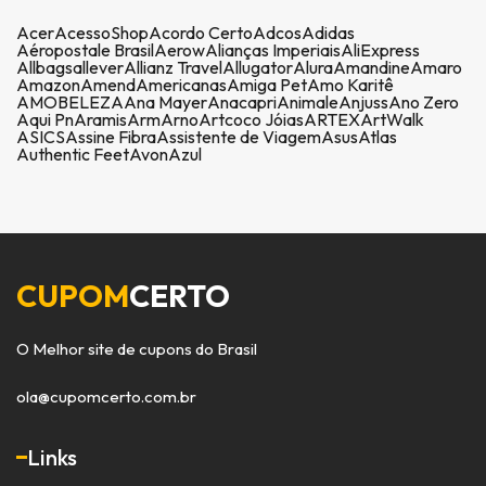
Acer
AcessoShop
Acordo Certo
Adcos
Adidas
Aéropostale Brasil
Aerow
Alianças Imperiais
AliExpress
Allbags
allever
Allianz Travel
Allugator
Alura
Amandine
Amaro
Amazon
Amend
Americanas
Amiga Pet
Amo Karitê
AMOBELEZA
Ana Mayer
Anacapri
Animale
Anjuss
Ano Zero
Aqui Pn
Aramis
Arm
Arno
Artcoco Jóias
ARTEX
ArtWalk
ASICS
Assine Fibra
Assistente de Viagem
Asus
Atlas
Authentic Feet
Avon
Azul
CUPOM
CERTO
O Melhor site de cupons do Brasil
ola@cupomcerto.com.br
Links