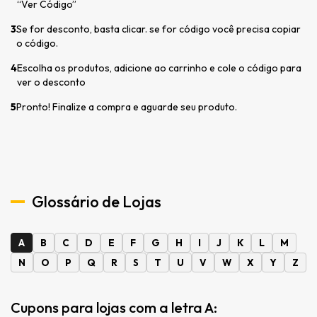
“Ver Código”
3
Se for desconto, basta clicar. se for código você precisa copiar
o código.
4
Escolha os produtos, adicione ao carrinho e cole o código para
ver o desconto
5
Pronto! Finalize a compra e aguarde seu produto.
Glossário de Lojas
A
B
C
D
E
F
G
H
I
J
K
L
M
N
O
P
Q
R
S
T
U
V
W
X
Y
Z
Cupons para lojas com a letra A: