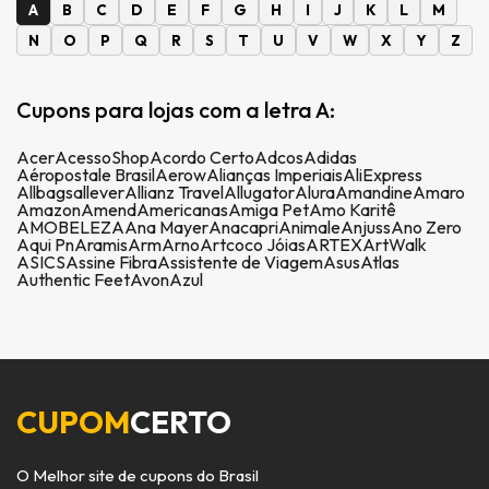
A
B
C
D
E
F
G
H
I
J
K
L
M
N
O
P
Q
R
S
T
U
V
W
X
Y
Z
Cupons para lojas com a letra A:
Acer
AcessoShop
Acordo Certo
Adcos
Adidas
Aéropostale Brasil
Aerow
Alianças Imperiais
AliExpress
Allbags
allever
Allianz Travel
Allugator
Alura
Amandine
Amaro
Amazon
Amend
Americanas
Amiga Pet
Amo Karitê
AMOBELEZA
Ana Mayer
Anacapri
Animale
Anjuss
Ano Zero
Aqui Pn
Aramis
Arm
Arno
Artcoco Jóias
ARTEX
ArtWalk
ASICS
Assine Fibra
Assistente de Viagem
Asus
Atlas
Authentic Feet
Avon
Azul
CUPOM
CERTO
O Melhor site de cupons do Brasil