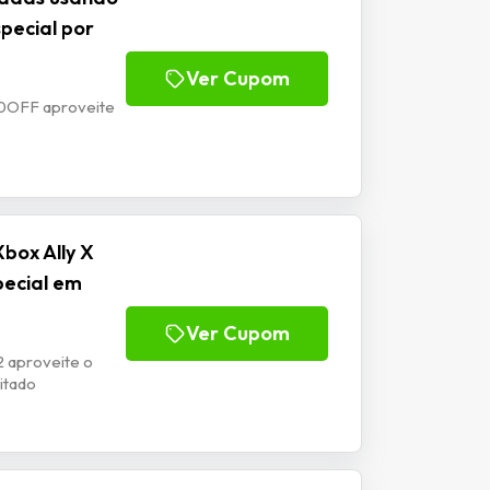
pecial por
Ver Cupom
10OFF aproveite
box Ally X
pecial em
Ver Cupom
 aproveite o
itado