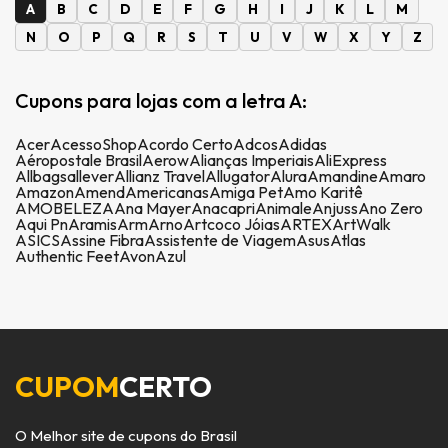
A
B
C
D
E
F
G
H
I
J
K
L
M
N
O
P
Q
R
S
T
U
V
W
X
Y
Z
Cupons para lojas com a letra A:
Acer
AcessoShop
Acordo Certo
Adcos
Adidas
Aéropostale Brasil
Aerow
Alianças Imperiais
AliExpress
Allbags
allever
Allianz Travel
Allugator
Alura
Amandine
Amaro
Amazon
Amend
Americanas
Amiga Pet
Amo Karitê
AMOBELEZA
Ana Mayer
Anacapri
Animale
Anjuss
Ano Zero
Aqui Pn
Aramis
Arm
Arno
Artcoco Jóias
ARTEX
ArtWalk
ASICS
Assine Fibra
Assistente de Viagem
Asus
Atlas
Authentic Feet
Avon
Azul
CUPOM
CERTO
O Melhor site de cupons do Brasil