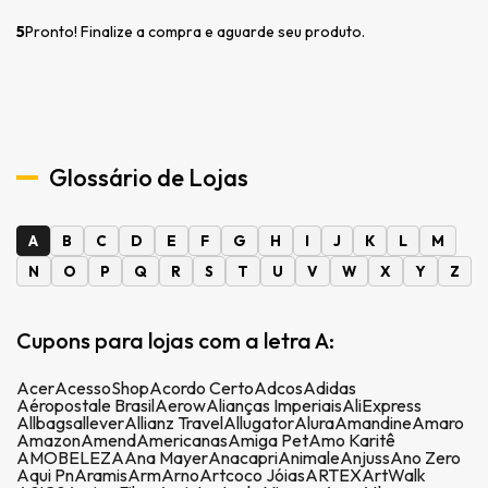
5
Pronto! Finalize a compra e aguarde seu produto.
Glossário de Lojas
A
B
C
D
E
F
G
H
I
J
K
L
M
N
O
P
Q
R
S
T
U
V
W
X
Y
Z
Cupons para lojas com a letra A:
Acer
AcessoShop
Acordo Certo
Adcos
Adidas
Aéropostale Brasil
Aerow
Alianças Imperiais
AliExpress
Allbags
allever
Allianz Travel
Allugator
Alura
Amandine
Amaro
Amazon
Amend
Americanas
Amiga Pet
Amo Karitê
AMOBELEZA
Ana Mayer
Anacapri
Animale
Anjuss
Ano Zero
Aqui Pn
Aramis
Arm
Arno
Artcoco Jóias
ARTEX
ArtWalk