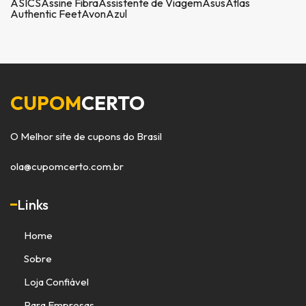
ASICS
Assine Fibra
Assistente de Viagem
Asus
Atlas
Authentic Feet
Avon
Azul
CUPOM
CERTO
O Melhor site de cupons do Brasil
ola@cupomcerto.com.br
Links
Home
Sobre
Loja Confiável
Para Empresas