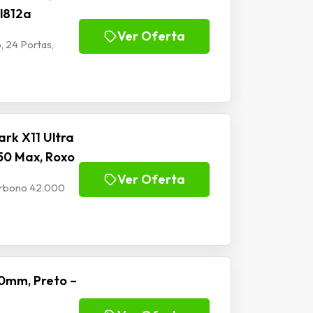
Jl812a
Ver Oferta
, 24 Portas,
rk X11 Ultra
50 Max, Roxo
Ver Oferta
Carbono 42.000
0mm, Preto –