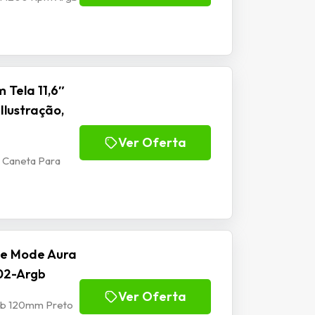
 Tela 11,6″
Ilustração,
Ver Oferta
m Caneta Para
se Mode Aura
02-Argb
Ver Oferta
rgb 120mm Preto