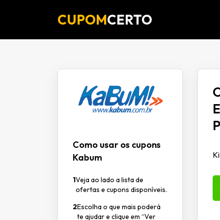
CUPOM
CERTO
O
E
P
Como usar os cupons
Ki
Kabum
1
Veja ao lado a lista de
ofertas e cupons disponíveis.
2
Escolha o que mais poderá
te ajudar e clique em “Ver