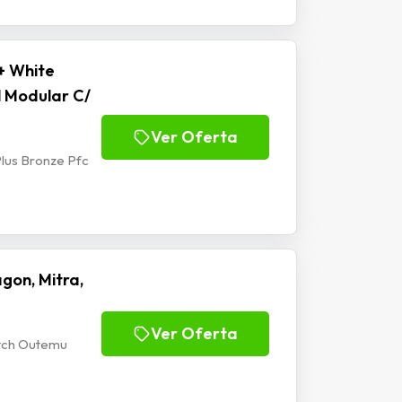
+ White
l Modular C/
Ver Oferta
lus Bronze Pfc
gon, Mitra,
Ver Oferta
itch Outemu