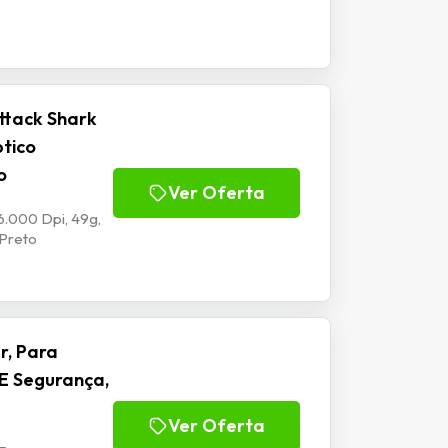
ttack Shark
ptico
o
Ver Oferta
6.000 Dpi, 49g,
 Preto
r, Para
E Segurança,
Ver Oferta