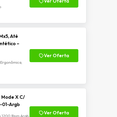
Ver Oferta
b
Mx5, Até
ntético –
Ver Oferta
 Ergonômica,
e Mode X C/
-01-Argb
Ver Oferta
mm 1200 Rpm Argb