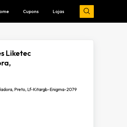
ome
Cupons
Lojas
s Liketec
ra,
ladora, Preto, Lf-Kitargb-Enigma-2079