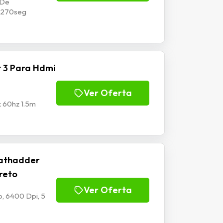
 De
p1270seg
 3 Para Hdmi
Ver Oferta
k 60hz 1.5m
athadder
Preto
Ver Oferta
, 6400 Dpi, 5