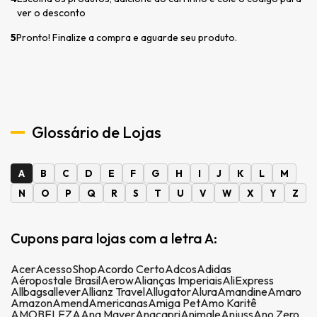
ver o desconto
5
Pronto! Finalize a compra e aguarde seu produto.
Glossário de Lojas
A
B
C
D
E
F
G
H
I
J
K
L
M
N
O
P
Q
R
S
T
U
V
W
X
Y
Z
Cupons para lojas com a letra A:
Acer
AcessoShop
Acordo Certo
Adcos
Adidas
Aéropostale Brasil
Aerow
Alianças Imperiais
AliExpress
Allbags
allever
Allianz Travel
Allugator
Alura
Amandine
Amaro
Amazon
Amend
Americanas
Amiga Pet
Amo Karitê
AMOBELEZA
Ana Mayer
Anacapri
Animale
Anjuss
Ano Zero