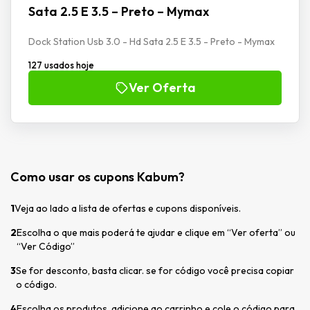
Sata 2.5 E 3.5 – Preto – Mymax
Dock Station Usb 3.0 - Hd Sata 2.5 E 3.5 - Preto - Mymax
127 usados hoje
Ver Oferta
Como usar os cupons Kabum?
1
Veja ao lado a lista de ofertas e cupons disponíveis.
2
Escolha o que mais poderá te ajudar e clique em “Ver oferta” ou
“Ver Código”
3
Se for desconto, basta clicar. se for código você precisa copiar
o código.
4
Escolha os produtos, adicione ao carrinho e cole o código para