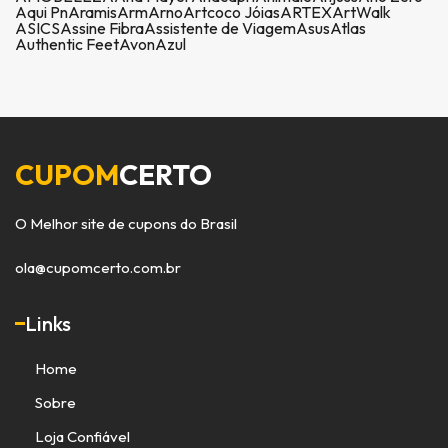
Aqui Pn
Aramis
Arm
Arno
Artcoco Jóias
ARTEX
ArtWalk
ASICS
Assine Fibra
Assistente de Viagem
Asus
Atlas
Authentic Feet
Avon
Azul
CUPOM
CERTO
O Melhor site de cupons do Brasil
ola@cupomcerto.com.br
Links
Home
Sobre
Loja Confiável