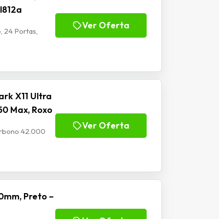
Jl812a
Ver Oferta
, 24 Portas,
rk X11 Ultra
50 Max, Roxo
Ver Oferta
Carbono 42.000
0mm, Preto –