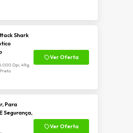
ttack Shark
ptico
o
Ver Oferta
6.000 Dpi, 49g,
 Preto
r, Para
E Segurança,
Ver Oferta