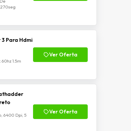
 De
p1270seg
 3 Para Hdmi
Ver Oferta
k 60hz 1.5m
athadder
Preto
Ver Oferta
, 6400 Dpi, 5