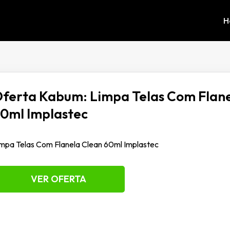
H
ferta Kabum: Limpa Telas Com Flane
0ml Implastec
mpa Telas Com Flanela Clean 60ml Implastec
VER OFERTA