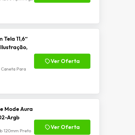
 Tela 11,6″
Ilustração,
Ver Oferta
m Caneta Para
se Mode Aura
02-Argb
Ver Oferta
rgb 120mm Preto