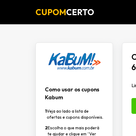
CUPOM
CERTO
O
6
Li
Como usar os cupons
Kabum
1
Veja ao lado a lista de
ofertas e cupons disponíveis.
2
Escolha o que mais poderá
te ajudar e clique em “Ver