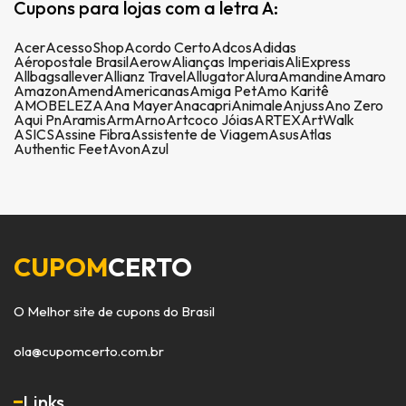
Cupons para lojas com a letra A:
Acer
AcessoShop
Acordo Certo
Adcos
Adidas
Aéropostale Brasil
Aerow
Alianças Imperiais
AliExpress
Allbags
allever
Allianz Travel
Allugator
Alura
Amandine
Amaro
Amazon
Amend
Americanas
Amiga Pet
Amo Karitê
AMOBELEZA
Ana Mayer
Anacapri
Animale
Anjuss
Ano Zero
Aqui Pn
Aramis
Arm
Arno
Artcoco Jóias
ARTEX
ArtWalk
ASICS
Assine Fibra
Assistente de Viagem
Asus
Atlas
Authentic Feet
Avon
Azul
CUPOM
CERTO
O Melhor site de cupons do Brasil
ola@cupomcerto.com.br
Links