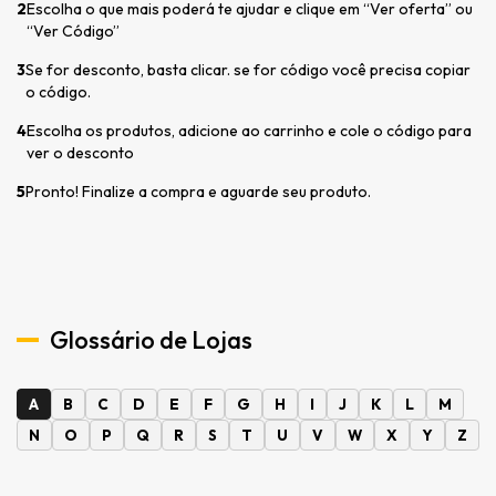
2
Escolha o que mais poderá te ajudar e clique em “Ver oferta” ou
“Ver Código”
3
Se for desconto, basta clicar. se for código você precisa copiar
o código.
4
Escolha os produtos, adicione ao carrinho e cole o código para
ver o desconto
5
Pronto! Finalize a compra e aguarde seu produto.
Glossário de Lojas
A
B
C
D
E
F
G
H
I
J
K
L
M
N
O
P
Q
R
S
T
U
V
W
X
Y
Z