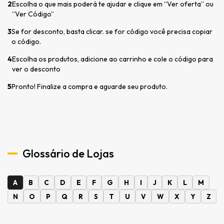
2
Escolha o que mais poderá te ajudar e clique em “Ver oferta” ou
“Ver Código”
3
Se for desconto, basta clicar. se for código você precisa copiar
o código.
4
Escolha os produtos, adicione ao carrinho e cole o código para
ver o desconto
5
Pronto! Finalize a compra e aguarde seu produto.
Glossário de Lojas
A
B
C
D
E
F
G
H
I
J
K
L
M
N
O
P
Q
R
S
T
U
V
W
X
Y
Z