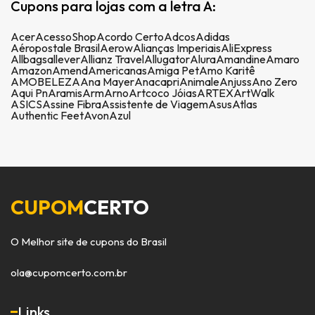
Cupons para lojas com a letra A:
Acer
AcessoShop
Acordo Certo
Adcos
Adidas
Aéropostale Brasil
Aerow
Alianças Imperiais
AliExpress
Allbags
allever
Allianz Travel
Allugator
Alura
Amandine
Amaro
Amazon
Amend
Americanas
Amiga Pet
Amo Karitê
AMOBELEZA
Ana Mayer
Anacapri
Animale
Anjuss
Ano Zero
Aqui Pn
Aramis
Arm
Arno
Artcoco Jóias
ARTEX
ArtWalk
ASICS
Assine Fibra
Assistente de Viagem
Asus
Atlas
Authentic Feet
Avon
Azul
CUPOM
CERTO
O Melhor site de cupons do Brasil
ola@cupomcerto.com.br
Links