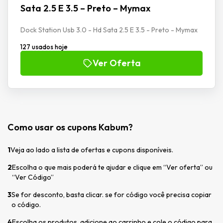
Sata 2.5 E 3.5 – Preto – Mymax
Dock Station Usb 3.0 - Hd Sata 2.5 E 3.5 - Preto - Mymax
127 usados hoje
Ver Oferta
Como usar os cupons Kabum?
1
Veja ao lado a lista de ofertas e cupons disponíveis.
2
Escolha o que mais poderá te ajudar e clique em “Ver oferta” ou
“Ver Código”
3
Se for desconto, basta clicar. se for código você precisa copiar
o código.
4
Escolha os produtos, adicione ao carrinho e cole o código para