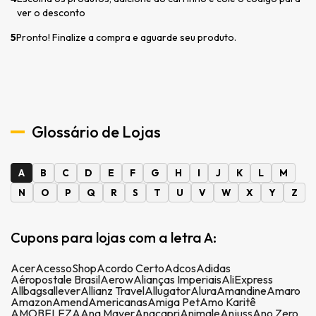
ver o desconto
5
Pronto! Finalize a compra e aguarde seu produto.
Glossário de Lojas
A
B
C
D
E
F
G
H
I
J
K
L
M
N
O
P
Q
R
S
T
U
V
W
X
Y
Z
Cupons para lojas com a letra A:
Acer
AcessoShop
Acordo Certo
Adcos
Adidas
Aéropostale Brasil
Aerow
Alianças Imperiais
AliExpress
Allbags
allever
Allianz Travel
Allugator
Alura
Amandine
Amaro
Amazon
Amend
Americanas
Amiga Pet
Amo Karitê
AMOBELEZA
Ana Mayer
Anacapri
Animale
Anjuss
Ano Zero