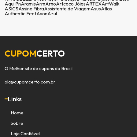
Aqui Pn
Aramis
Arm
Arno
Artcoco Jóias
ARTEX
ArtWalk
ASICS
Assine Fibra
Assistente de Viagem
Asus
Atlas
Authentic Feet
Avon
Azul
CUPOM
CERTO
O Melhor site de cupons do Brasil
ola@cupomcerto.com.br
Links
Home
Sobre
Loja Confiável