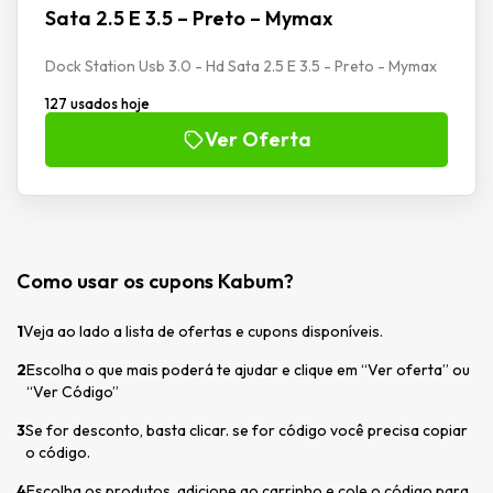
Sata 2.5 E 3.5 – Preto – Mymax
Dock Station Usb 3.0 - Hd Sata 2.5 E 3.5 - Preto - Mymax
127 usados hoje
Ver Oferta
Como usar os cupons Kabum?
1
Veja ao lado a lista de ofertas e cupons disponíveis.
2
Escolha o que mais poderá te ajudar e clique em “Ver oferta” ou
“Ver Código”
3
Se for desconto, basta clicar. se for código você precisa copiar
o código.
4
Escolha os produtos, adicione ao carrinho e cole o código para