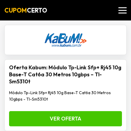
CUPOM
CERTO
Oferta Kabum: Módulo Tp-Link Sfp+ Rj45 10g
Base-T Cat6a 30 Metros 10gbps – Tl-
Sm5310t
Módulo Tp-Link Sfp+ Rj45 10g Base-T Cat6a 30 Metros
10gbps - Tl-Sm5310t
VER OFERTA