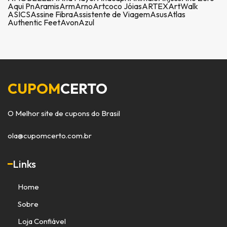
Aqui Pn
Aramis
Arm
Arno
Artcoco Jóias
ARTEX
ArtWalk
ASICS
Assine Fibra
Assistente de Viagem
Asus
Atlas
Authentic Feet
Avon
Azul
CUPOM
CERTO
O Melhor site de cupons do Brasil
ola@cupomcerto.com.br
Links
Home
Sobre
Loja Confiável