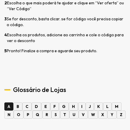
2
Escolha o que mais poderá te ajudar e clique em “Ver oferta” ou
“Ver Código”
3
Se for desconto, basta clicar. se for código você precisa copiar
o código.
4
Escolha os produtos, adicione ao carrinho e cole o código para
ver o desconto
5
Pronto! Finalize a compra e aguarde seu produto.
Glossário de Lojas
A
B
C
D
E
F
G
H
I
J
K
L
M
N
O
P
Q
R
S
T
U
V
W
X
Y
Z