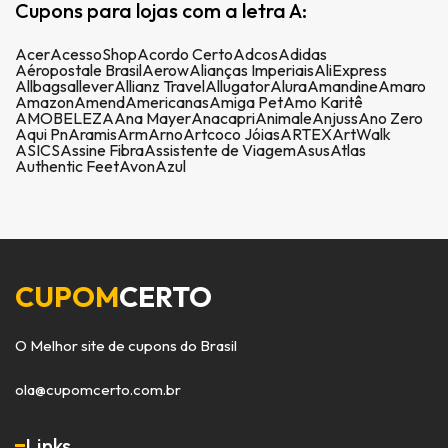
Cupons para lojas com a letra A:
Acer
AcessoShop
Acordo Certo
Adcos
Adidas
Aéropostale Brasil
Aerow
Alianças Imperiais
AliExpress
Allbags
allever
Allianz Travel
Allugator
Alura
Amandine
Amaro
Amazon
Amend
Americanas
Amiga Pet
Amo Karitê
AMOBELEZA
Ana Mayer
Anacapri
Animale
Anjuss
Ano Zero
Aqui Pn
Aramis
Arm
Arno
Artcoco Jóias
ARTEX
ArtWalk
ASICS
Assine Fibra
Assistente de Viagem
Asus
Atlas
Authentic Feet
Avon
Azul
CUPOM
CERTO
O Melhor site de cupons do Brasil
ola@cupomcerto.com.br
Links