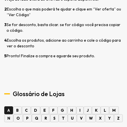
2
Escolha o que mais poderá te ajudar e clique em “Ver oferta” ou
“Ver Código”
3
Se for desconto, basta clicar. se for código você precisa copiar
o código.
4
Escolha os produtos, adicione ao carrinho e cole o código para
ver o desconto
5
Pronto! Finalize a compra e aguarde seu produto.
Glossário de Lojas
A
B
C
D
E
F
G
H
I
J
K
L
M
N
O
P
Q
R
S
T
U
V
W
X
Y
Z