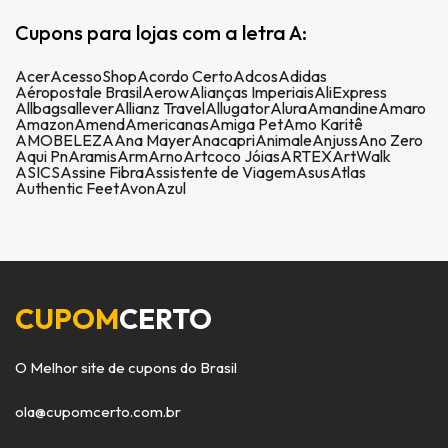
Cupons para lojas com a letra A:
Acer
AcessoShop
Acordo Certo
Adcos
Adidas
Aéropostale Brasil
Aerow
Alianças Imperiais
AliExpress
Allbags
allever
Allianz Travel
Allugator
Alura
Amandine
Amaro
Amazon
Amend
Americanas
Amiga Pet
Amo Karitê
AMOBELEZA
Ana Mayer
Anacapri
Animale
Anjuss
Ano Zero
Aqui Pn
Aramis
Arm
Arno
Artcoco Jóias
ARTEX
ArtWalk
ASICS
Assine Fibra
Assistente de Viagem
Asus
Atlas
Authentic Feet
Avon
Azul
CUPOM
CERTO
O Melhor site de cupons do Brasil
ola@cupomcerto.com.br