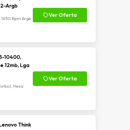
02-Argb
Ver Oferta
m 1650 Rpm Argb
I5-10400,
he 12mb, Lga
Ver Oferta
Turbo), Hexa
Lenovo Think