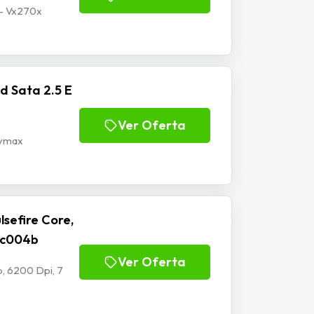
 - Vx270x
d Sata 2.5 E
Ver Oferta
Mymax
sefire Core,
-Mc004b
Ver Oferta
, 6200 Dpi, 7