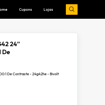
ome
Cupons
Lojas
G42 24”
1 De
:1 De Contraste - 24g42he - Bivolt