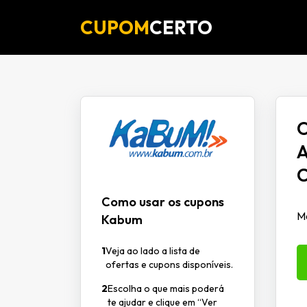
CUPOM
CERTO
O
A
C
Como usar os cupons
Mo
Kabum
1
Veja ao lado a lista de
ofertas e cupons disponíveis.
2
Escolha o que mais poderá
te ajudar e clique em “Ver