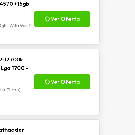
5 4570 +16gb
Ver Oferta
0gb+Wifi+Win 11
7-12700k,
 Lga 1700 –
Ver Oferta
Max Turbo),
athadder