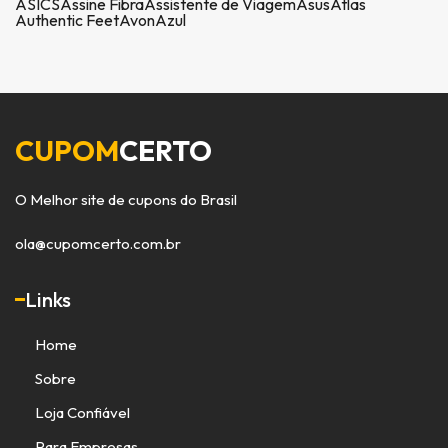
ASICS
Assine Fibra
Assistente de Viagem
Asus
Atlas
Authentic Feet
Avon
Azul
CUPOM
CERTO
O Melhor site de cupons do Brasil
ola@cupomcerto.com.br
Links
Home
Sobre
Loja Confiável
Para Empresas