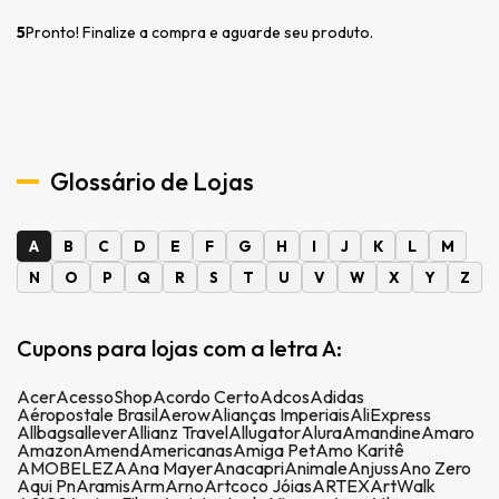
5
Pronto! Finalize a compra e aguarde seu produto.
Glossário de Lojas
A
B
C
D
E
F
G
H
I
J
K
L
M
N
O
P
Q
R
S
T
U
V
W
X
Y
Z
Cupons para lojas com a letra A:
Acer
AcessoShop
Acordo Certo
Adcos
Adidas
Aéropostale Brasil
Aerow
Alianças Imperiais
AliExpress
Allbags
allever
Allianz Travel
Allugator
Alura
Amandine
Amaro
Amazon
Amend
Americanas
Amiga Pet
Amo Karitê
AMOBELEZA
Ana Mayer
Anacapri
Animale
Anjuss
Ano Zero
Aqui Pn
Aramis
Arm
Arno
Artcoco Jóias
ARTEX
ArtWalk