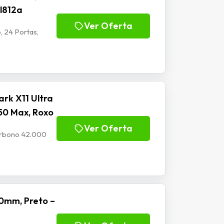
Jl812a
Ver Oferta
, 24 Portas,
rk X11 Ultra
50 Max, Roxo
Ver Oferta
Carbono 42.000
0mm, Preto –