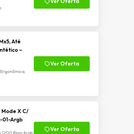
Ver Oferta
b
Mx5, Até
ntético –
Ver Oferta
 Ergonômica,
e Mode X C/
-01-Argb
Ver Oferta
mm 1200 Rpm Argb