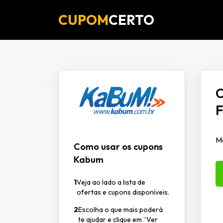
CUPOM
CERTO
O
F
Mo
Como usar os cupons
Kabum
1
Veja ao lado a lista de
ofertas e cupons disponíveis.
2
Escolha o que mais poderá
te ajudar e clique em “Ver