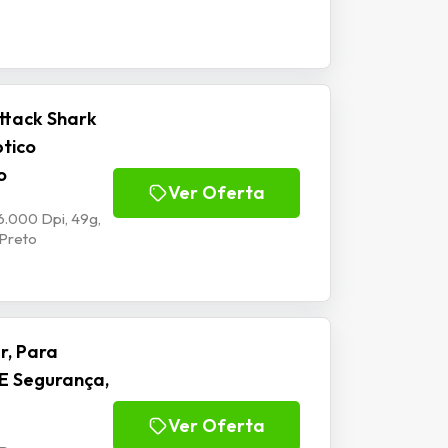
ttack Shark
ptico
o
Ver Oferta
6.000 Dpi, 49g,
 Preto
r, Para
E Segurança,
Ver Oferta