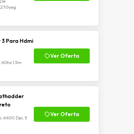
 De
p1270seg
 3 Para Hdmi
Ver Oferta
k 60hz 1.5m
athadder
Preto
Ver Oferta
, 6400 Dpi, 5