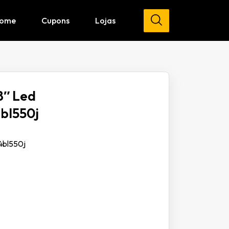
ome
Cupons
Lojas
8″ Led
4bl550j
24bl550j