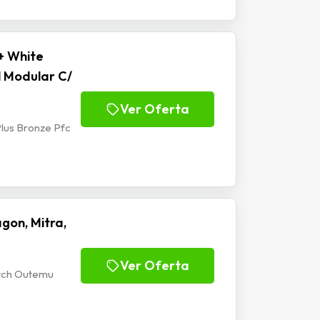
+ White
l Modular C/
Ver Oferta
lus Bronze Pfc
gon, Mitra,
Ver Oferta
itch Outemu