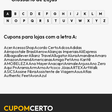
A
B
C
D
E
F
G
H
I
J
K
L
M
N
O
P
Q
R
S
T
U
V
W
X
Y
Z
Cupons para lojas com a letra A:
Acer
AcessoShop
Acordo Certo
Adcos
Adidas
Aéropostale Brasil
Aerow
Alianças Imperiais
AliExpress
Allbags
allever
Allianz Travel
Allugator
Alura
Amandine
Amaro
Amazon
Amend
Americanas
Amiga Pet
Amo Karitê
AMOBELEZA
Ana Mayer
Anacapri
Animale
Anjuss
Ano Zero
Aqui Pn
Aramis
Arm
Arno
Artcoco Jóias
ARTEX
ArtWalk
ASICS
Assine Fibra
Assistente de Viagem
Asus
Atlas
Authentic Feet
Avon
Azul
CUPOM
CERTO