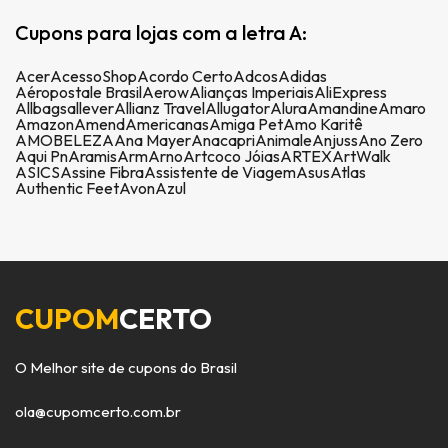
Cupons para lojas com a letra A:
Acer
AcessoShop
Acordo Certo
Adcos
Adidas
Aéropostale Brasil
Aerow
Alianças Imperiais
AliExpress
Allbags
allever
Allianz Travel
Allugator
Alura
Amandine
Amaro
Amazon
Amend
Americanas
Amiga Pet
Amo Karitê
AMOBELEZA
Ana Mayer
Anacapri
Animale
Anjuss
Ano Zero
Aqui Pn
Aramis
Arm
Arno
Artcoco Jóias
ARTEX
ArtWalk
ASICS
Assine Fibra
Assistente de Viagem
Asus
Atlas
Authentic Feet
Avon
Azul
CUPOM
CERTO
O Melhor site de cupons do Brasil
ola@cupomcerto.com.br