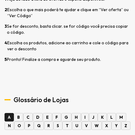
2
Escolha o que mais poderá te ajudar e clique em “Ver oferta” ou
“Ver Código”
3
Se for desconto, basta clicar. se for código você precisa copiar
o código.
4
Escolha os produtos, adicione ao carrinho e cole o código para
ver o desconto
5
Pronto! Finalize a compra e aguarde seu produto.
Glossário de Lojas
A
B
C
D
E
F
G
H
I
J
K
L
M
N
O
P
Q
R
S
T
U
V
W
X
Y
Z