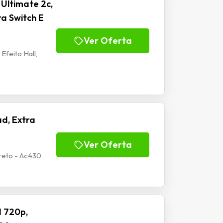
Ultimate 2c,
ra Switch E
Ver Oferta
Efeito Hall,
d, Extra
Ver Oferta
reto - Ac430
 720p,