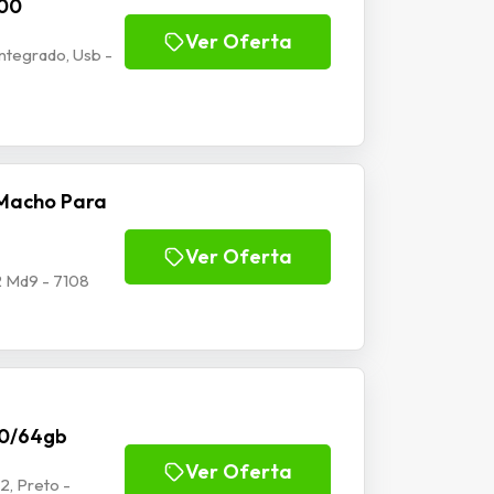
100
Ver Oferta
tegrado, Usb -
Macho Para
Ver Oferta
 Md9 - 7108
70/64gb
Ver Oferta
2, Preto -