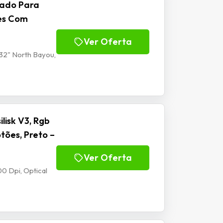
lado Para
tes Com
Ver Oferta
32" North Bayou,
isk V3, Rgb
tões, Preto –
Ver Oferta
0 Dpi, Optical