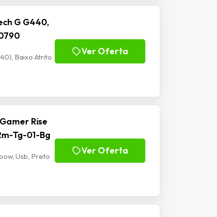
ech G G440,
00790
Ver Oferta
), Baixo Atrito
 Gamer Rise
 Rm-Tg-01-Bg
Ver Oferta
bow, Usb, Preto