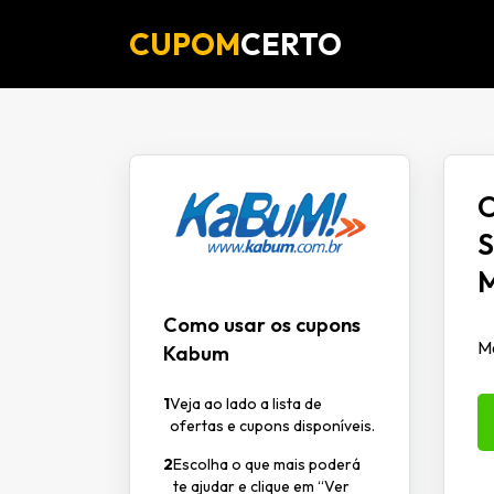
CUPOM
CERTO
O
S
M
Como usar os cupons
M
Kabum
1
Veja ao lado a lista de
ofertas e cupons disponíveis.
2
Escolha o que mais poderá
te ajudar e clique em “Ver