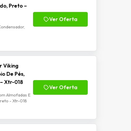
do, Preto –
Ver Oferta
Condensador,
 Viking
io De Pés,
 – Xtr-018
Ver Oferta
Com Almofadas E
reto - Xtr-018