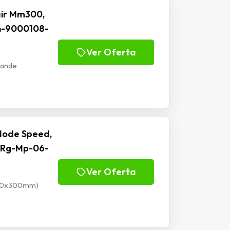
ir Mm300,
h-9000108-
Ver Oferta
rande
Mode Speed,
 Rg-Mp-06-
Ver Oferta
900x300mm)