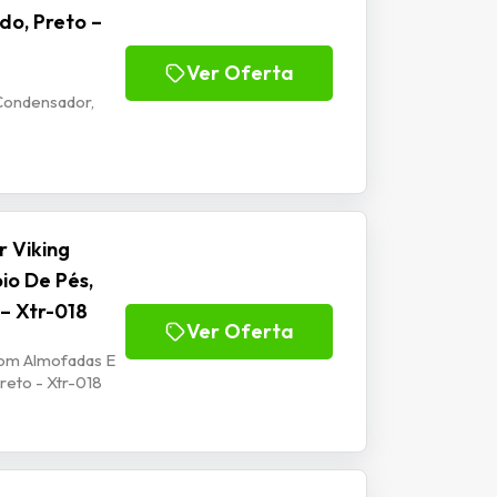
do, Preto –
Ver Oferta
Condensador,
 Viking
io De Pés,
 – Xtr-018
Ver Oferta
Com Almofadas E
reto - Xtr-018