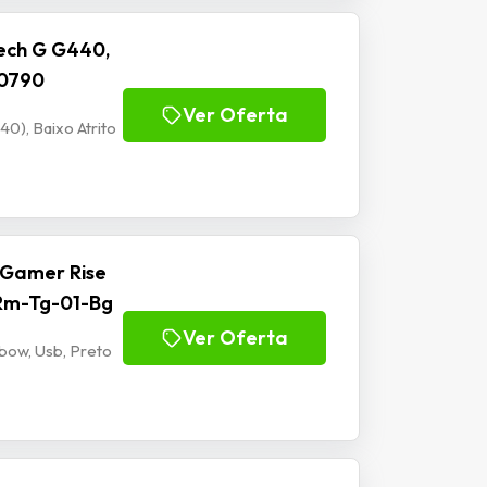
ech G G440,
00790
Ver Oferta
), Baixo Atrito
 Gamer Rise
 Rm-Tg-01-Bg
Ver Oferta
bow, Usb, Preto