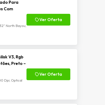
lado Para
tes Com
Ver Oferta
32" North Bayou,
isk V3, Rgb
tões, Preto –
Ver Oferta
0 Dpi, Optical