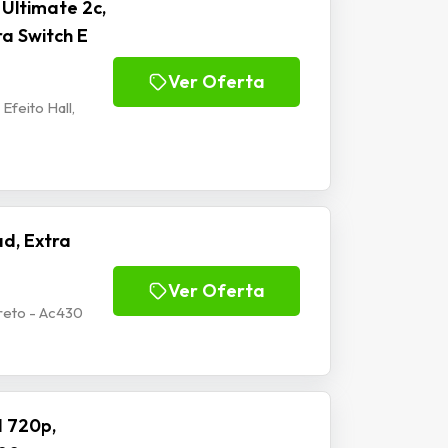
Ultimate 2c,
ra Switch E
Ver Oferta
Efeito Hall,
d, Extra
Ver Oferta
reto - Ac430
 720p,