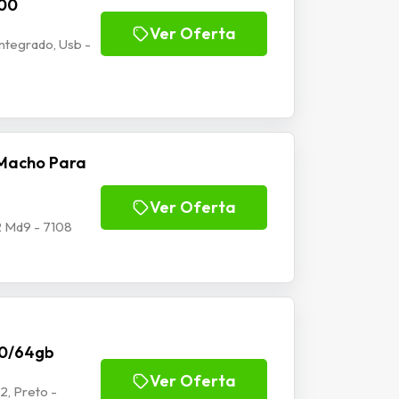
100
Ver Oferta
tegrado, Usb -
Macho Para
Ver Oferta
 Md9 - 7108
70/64gb
Ver Oferta
2, Preto -