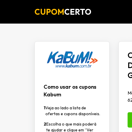
CUPOM
CERTO
O
D
G
Como usar os cupons
M
Kabum
6
1
Veja ao lado a lista de
ofertas e cupons disponíveis.
2
Escolha o que mais poderá
te ajudar e clique em “Ver