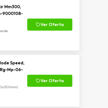
ir Mm300,
h-9000108-
Ver Oferta
rande
Mode Speed,
 Rg-Mp-06-
Ver Oferta
900x300mm)