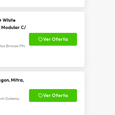
+ White
l Modular C/
Ver Oferta
lus Bronze Pfc
gon, Mitra,
Ver Oferta
itch Outemu