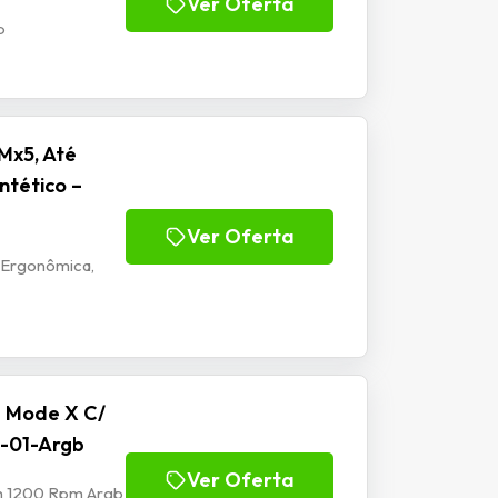
Ver Oferta
b
Mx5, Até
ntético –
Ver Oferta
 Ergonômica,
e Mode X C/
-01-Argb
Ver Oferta
mm 1200 Rpm Argb