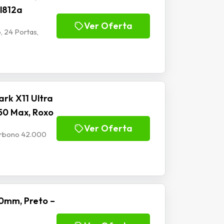
Jl812a
Ver Oferta
, 24 Portas,
rk X11 Ultra
50 Max, Roxo
Ver Oferta
Carbono 42.000
0mm, Preto –