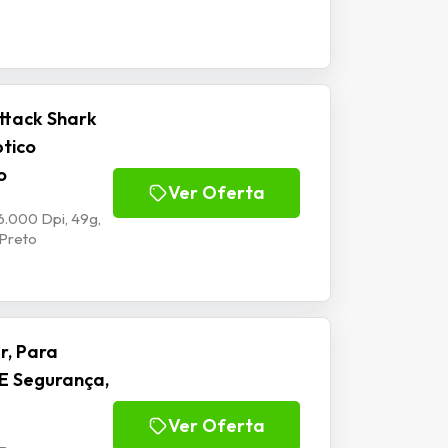
ttack Shark
ptico
o
Ver Oferta
6.000 Dpi, 49g,
 Preto
r, Para
E Segurança,
Ver Oferta