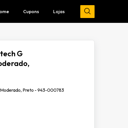
ome
Cupons
Lojas
tech G
oderado,
 Moderado, Preto - 943-000783