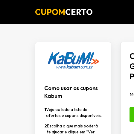
CUPOM
CERTO
O
G
P
Como usar os cupons
M
Kabum
1
Veja ao lado a lista de
ofertas e cupons disponíveis.
2
Escolha o que mais poderá
te ajudar e clique em “Ver