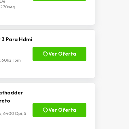
 De
p1270seg
 3 Para Hdmi
Ver Oferta
k 60hz 1.5m
athadder
Preto
Ver Oferta
, 6400 Dpi, 5