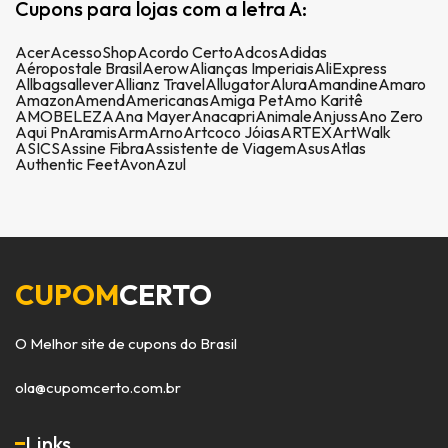
Cupons para lojas com a letra A:
Acer
AcessoShop
Acordo Certo
Adcos
Adidas
Aéropostale Brasil
Aerow
Alianças Imperiais
AliExpress
Allbags
allever
Allianz Travel
Allugator
Alura
Amandine
Amaro
Amazon
Amend
Americanas
Amiga Pet
Amo Karitê
AMOBELEZA
Ana Mayer
Anacapri
Animale
Anjuss
Ano Zero
Aqui Pn
Aramis
Arm
Arno
Artcoco Jóias
ARTEX
ArtWalk
ASICS
Assine Fibra
Assistente de Viagem
Asus
Atlas
Authentic Feet
Avon
Azul
CUPOM
CERTO
O Melhor site de cupons do Brasil
ola@cupomcerto.com.br
Links