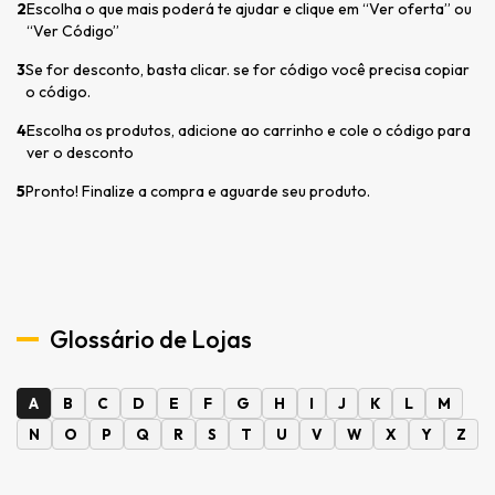
2
Escolha o que mais poderá te ajudar e clique em “Ver oferta” ou
“Ver Código”
3
Se for desconto, basta clicar. se for código você precisa copiar
o código.
4
Escolha os produtos, adicione ao carrinho e cole o código para
ver o desconto
5
Pronto! Finalize a compra e aguarde seu produto.
Glossário de Lojas
A
B
C
D
E
F
G
H
I
J
K
L
M
N
O
P
Q
R
S
T
U
V
W
X
Y
Z