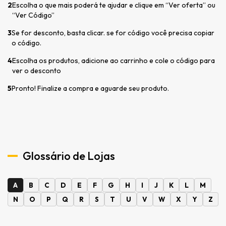
2
Escolha o que mais poderá te ajudar e clique em “Ver oferta” ou
“Ver Código”
3
Se for desconto, basta clicar. se for código você precisa copiar
o código.
4
Escolha os produtos, adicione ao carrinho e cole o código para
ver o desconto
5
Pronto! Finalize a compra e aguarde seu produto.
Glossário de Lojas
A
B
C
D
E
F
G
H
I
J
K
L
M
N
O
P
Q
R
S
T
U
V
W
X
Y
Z