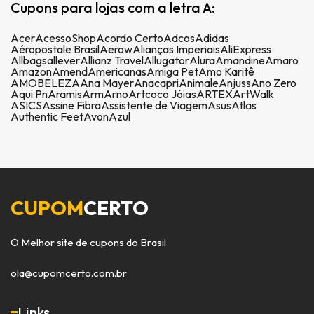
Cupons para lojas com a letra A:
Acer
AcessoShop
Acordo Certo
Adcos
Adidas
Aéropostale Brasil
Aerow
Alianças Imperiais
AliExpress
Allbags
allever
Allianz Travel
Allugator
Alura
Amandine
Amaro
Amazon
Amend
Americanas
Amiga Pet
Amo Karitê
AMOBELEZA
Ana Mayer
Anacapri
Animale
Anjuss
Ano Zero
Aqui Pn
Aramis
Arm
Arno
Artcoco Jóias
ARTEX
ArtWalk
ASICS
Assine Fibra
Assistente de Viagem
Asus
Atlas
Authentic Feet
Avon
Azul
CUPOM
CERTO
O Melhor site de cupons do Brasil
ola@cupomcerto.com.br
Links