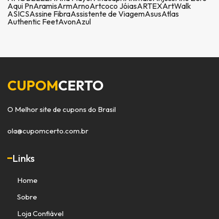
Aqui Pn
Aramis
Arm
Arno
Artcoco Jóias
ARTEX
ArtWalk
ASICS
Assine Fibra
Assistente de Viagem
Asus
Atlas
Authentic Feet
Avon
Azul
CUPOM
CERTO
O Melhor site de cupons do Brasil
ola@cupomcerto.com.br
Links
Home
Sobre
Loja Confiável