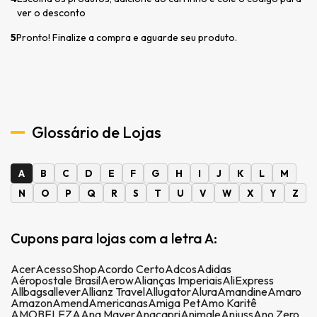
ver o desconto
5
Pronto! Finalize a compra e aguarde seu produto.
Glossário de Lojas
A
B
C
D
E
F
G
H
I
J
K
L
M
N
O
P
Q
R
S
T
U
V
W
X
Y
Z
Cupons para lojas com a letra A:
Acer
AcessoShop
Acordo Certo
Adcos
Adidas
Aéropostale Brasil
Aerow
Alianças Imperiais
AliExpress
Allbags
allever
Allianz Travel
Allugator
Alura
Amandine
Amaro
Amazon
Amend
Americanas
Amiga Pet
Amo Karitê
AMOBELEZA
Ana Mayer
Anacapri
Animale
Anjuss
Ano Zero