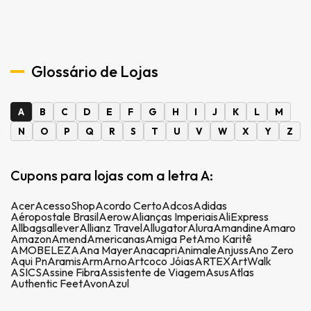
Glossário de Lojas
A
B
C
D
E
F
G
H
I
J
K
L
M
N
O
P
Q
R
S
T
U
V
W
X
Y
Z
Cupons para lojas com a letra A:
Acer
AcessoShop
Acordo Certo
Adcos
Adidas
Aéropostale Brasil
Aerow
Alianças Imperiais
AliExpress
Allbags
allever
Allianz Travel
Allugator
Alura
Amandine
Amaro
Amazon
Amend
Americanas
Amiga Pet
Amo Karitê
AMOBELEZA
Ana Mayer
Anacapri
Animale
Anjuss
Ano Zero
Aqui Pn
Aramis
Arm
Arno
Artcoco Jóias
ARTEX
ArtWalk
ASICS
Assine Fibra
Assistente de Viagem
Asus
Atlas
Authentic Feet
Avon
Azul