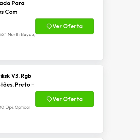
lado Para
tes Com
Ver Oferta
32" North Bayou,
isk V3, Rgb
tões, Preto –
Ver Oferta
0 Dpi, Optical