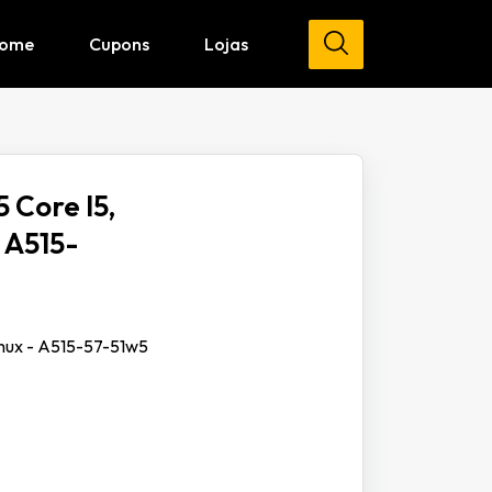
ome
Cupons
Lojas
 Core I5,
– A515-
inux - A515-57-51w5