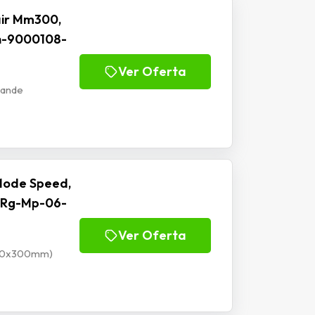
ir Mm300,
h-9000108-
Ver Oferta
rande
Mode Speed,
 Rg-Mp-06-
Ver Oferta
900x300mm)