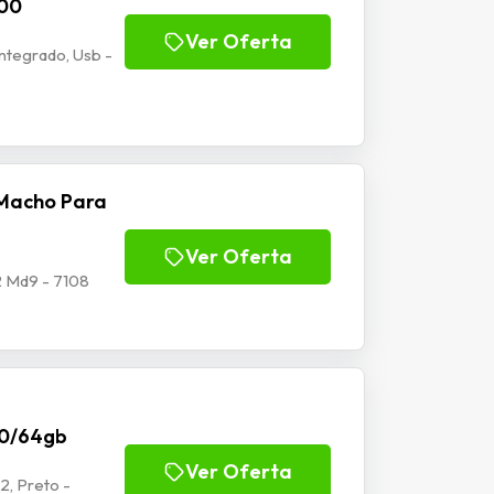
100
Ver Oferta
tegrado, Usb -
Macho Para
Ver Oferta
 Md9 - 7108
70/64gb
Ver Oferta
2, Preto -