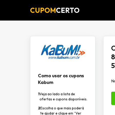
CUPOM
CERTO
O
8
5
Como usar os cupons
No
Kabum
1
Veja ao lado a lista de
ofertas e cupons disponíveis.
2
Escolha o que mais poderá
te ajudar e clique em “Ver