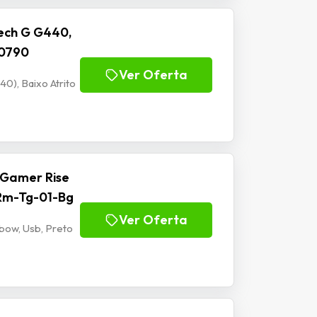
ech G G440,
00790
Ver Oferta
), Baixo Atrito
 Gamer Rise
 Rm-Tg-01-Bg
Ver Oferta
bow, Usb, Preto