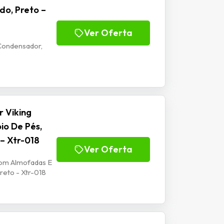
do, Preto –
Ver Oferta
Condensador,
 Viking
io De Pés,
 – Xtr-018
Ver Oferta
Com Almofadas E
reto - Xtr-018