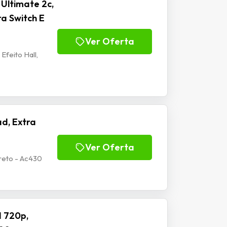
Ultimate 2c,
ra Switch E
Ver Oferta
Efeito Hall,
d, Extra
Ver Oferta
reto - Ac430
 720p,